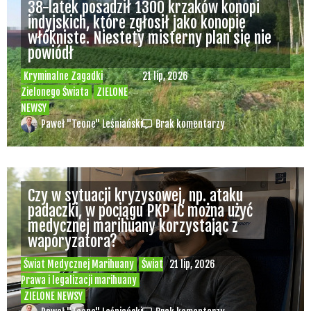
38-latek posadził 1300 krzaków konopi
indyjskich, które zgłosił jako konopie
włókniste. Niestety misterny plan się nie
powiódł
Kryminalne Zagadki
21 lip, 2026
Zielonego Świata
ZIELONE
NEWSY
Paweł "Teone" Leśniański
Brak komentarzy
Czy w sytuacji kryzysowej, np. ataku
padaczki, w pociągu PKP IC można użyć
medycznej marihuany korzystając z
waporyzatora?
Świat Medycznej Marihuany
Świat
21 lip, 2026
Prawa i legalizacji marihuany
ZIELONE NEWSY