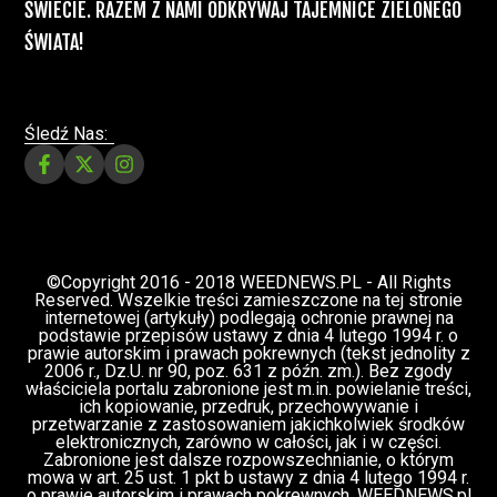
Świat Medycznej Marihuany
Świat
12 lip, 2026
Prawa i legalizacji marihuany
ZIELONE NEWSY
Paweł "Teone" Leśniański
3 komentarzy
Depenalizacji marihuany nie będzie – opinia
Biura Ekspertyz i Oceny Skutków Regulacji
nie pozostawia na projekcie suchej nitki, a
to nie jedyny problem
Świat Palaczy
Świat Prawa i
07 lip, 2026
legalizacji marihuany
ZIELONE
NEWSY
Paweł "Teone" Leśniański
10 komentarzy