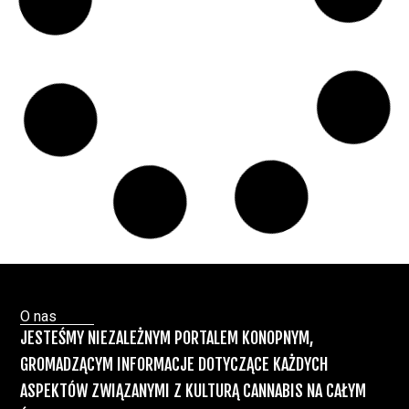
Marihuany
ZIELONE
NEWSY
Paweł "Teone" Leśniański
Brak komentarzy
Badania wykazały, że medyczna marihuana
łagodzi objawy „zespołu niespokojnych
nóg”
Badania
Odmiany Medycznej
13 lip, 2026
Marihuany
ZIELONE NEWSY
Paweł "Teone" Leśniański
Brak komentarzy
Recepty na medyczną marihuanę –
Ministerstwo Zdrowia zapowiada kolejne
zmiany