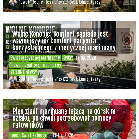
Paweł "Teone" Leśniański
Brak komentarzy
Wolne Konopie: Komfort sąsiada jest
ważniejszy niż komfort pacjenta
korzystającego z medycznej marihuany
Świat Medycznej Marihuany
Świat
17 lip, 2026
Prawa i legalizacji marihuany
ZIELONE NEWSY
Paweł "Teone" Leśniański
Brak komentarzy
Pies zjadł marihuanę leżącą na górskim
szlaku, po chwili potrzebował pomocy
ratowników
Inne
Świat Palaczy
16 lip, 2026