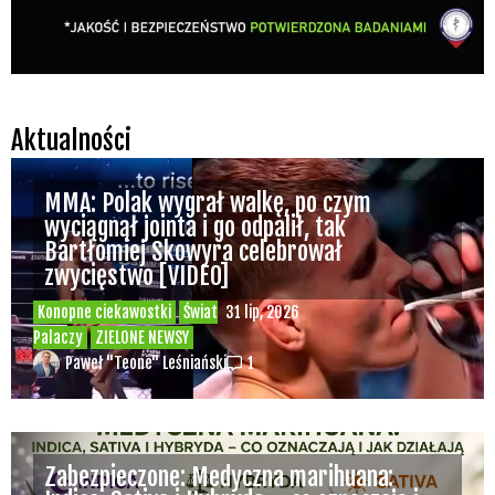
Aktualności
MMA: Polak wygrał walkę, po czym
wyciągnął jointa i go odpalił, tak
Bartłomiej Skowyra celebrował
zwycięstwo [VIDEO]
Konopne ciekawostki
Świat
31 lip, 2026
Palaczy
ZIELONE NEWSY
Paweł "Teone" Leśniański
1
Zabezpieczone: Medyczna marihuana: