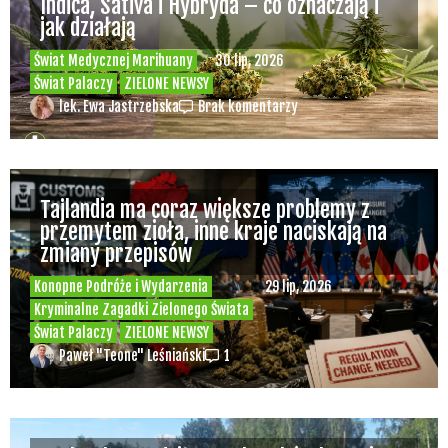
Indica, Sativa i Hybryda – co oznaczają i
jak działają
Świat Medycznej Marihuany
30 lip, 2026
Świat Palaczy
ZIELONE NEWSY
lek. Ewa Jastrzebska
Brak komentarzy
Tajlandia ma coraz większe problemy z
przemytem zioła, inne kraje naciskają na
zmiany przepisów
Konopne Podróże i Wydarzenia
29 lip, 2026
Kryminalne Zagadki Zielonego Świata
Świat Palaczy
ZIELONE NEWSY
Paweł "Teone" Leśniański
1