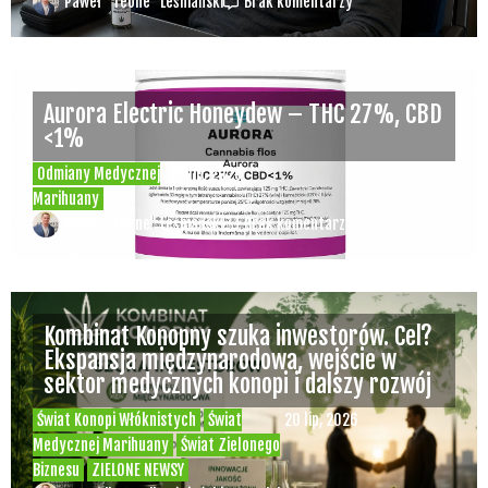
Paweł "Teone" Leśniański
Brak komentarzy
Aurora Electric Honeydew – THC 27%, CBD
<1%
Odmiany Medycznej
20 lip, 2026
Marihuany
Paweł "Teone" Leśniański
Brak komentarzy
Kombinat Konopny szuka inwestorów. Cel?
Ekspansja międzynarodowa, wejście w
sektor medycznych konopi i dalszy rozwój
Świat Konopi Włóknistych
Świat
20 lip, 2026
Medycznej Marihuany
Świat Zielonego
Biznesu
ZIELONE NEWSY