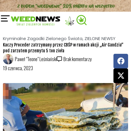
Przejdź
do
treści
Kryminalne Zagadki Zielonego Świata
,
ZIELONE NEWSY
Kaczy Proceder zatrzymany przez CBŚP w ramach akcji „Air Gandzia”
pod zarzutem przemytu 5 ton zioła
F
X
Paweł "Teone" Leśniański
Brak komentarzy
a
-
19 czerwca, 2023
c
t
e
w
b
i
o
t
o
t
k
e
r