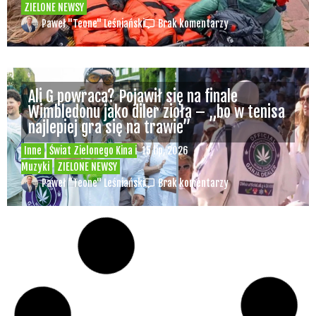
ZIELONE NEWSY
Paweł "Teone" Leśniański
Brak komentarzy
Ali G powraca? Pojawił się na finale
Wimbledonu jako diler zioła – „bo w tenisa
najlepiej gra się na trawie”
Inne
Świat Zielonego Kina i
15 lip, 2026
Muzyki
ZIELONE NEWSY
Paweł "Teone" Leśniański
Brak komentarzy
Czy w pociągach PKP IC można używać
medycznej marihuany? Mamy odpowiedź
spółki
Świat Medycznej
14 lip, 2026