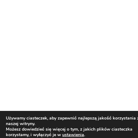
Wiz Khalifa nie przyjedzie do Europy bo dwa
lata temu zapalił jointa na scenie i teraz
grozi mu więzienie
Świat Palaczy
Świat Zielonego
25 cze, 2026
Kina i Muzyki
ZIELONE NEWSY
Paweł "Teone" Leśniański
Brak komentarzy
Branża konopna w Polsce dziś i jutro –
debata online już w tę sobotę o 11.00 –
udział jest bezpłatny
Konopne Podróże i Wydarzenia
Świat Prawa i
24 cze, 2026
legalizacji marihuany
Świat Zielonego Biznesu
Świat Zielonych Wydarzeń i Eventów
ZIELONE
NEWSY
Paweł "Teone" Leśniański
Brak komentarzy