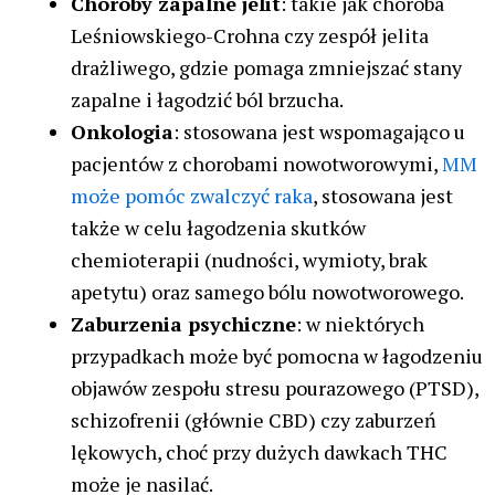
Choroby zapalne jelit
: takie jak choroba
Leśniowskiego-Crohna czy zespół jelita
drażliwego, gdzie pomaga zmniejszać stany
zapalne i łagodzić ból brzucha.
Onkologia
: stosowana jest wspomagająco u
pacjentów z chorobami nowotworowymi,
MM
może pomóc zwalczyć raka
, stosowana jest
także w celu łagodzenia skutków
chemioterapii (nudności, wymioty, brak
apetytu) oraz samego bólu nowotworowego.
Zaburzenia psychiczne
: w niektórych
przypadkach może być pomocna w łagodzeniu
objawów zespołu stresu pourazowego (PTSD),
schizofrenii (głównie CBD) czy zaburzeń
lękowych, choć przy dużych dawkach THC
może je nasilać.