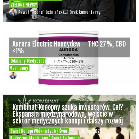
Czy w sytuacji kryzysowej, np. ataku
padaczki, w pociągu PKP IC można użyć
medycznej marihuany korzystając z
waporyzatora?
Świat Medycznej Marihuany
Świat
21 lip, 2026
Prawa i legalizacji marihuany
ZIELONE NEWSY
Paweł "Teone" Leśniański
Brak komentarzy
Aurora Electric Honeydew – THC 27%, CBD
<1%
Odmiany Medycznej
20 lip, 2026
Marihuany
Paweł "Teone" Leśniański
Brak komentarzy