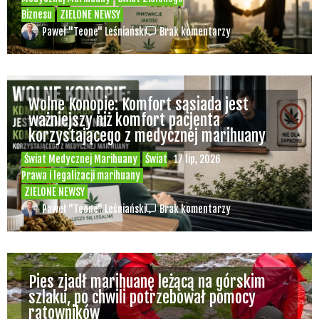
Kombinat Konopny szuka inwestorów. Cel?
Ekspansja międzynarodowa, wejście w
sektor medycznych konopi i dalszy rozwój
Świat Konopi Włóknistych
Świat
20 lip, 2026
Medycznej Marihuany
Świat Zielonego
Biznesu
ZIELONE NEWSY
Paweł "Teone" Leśniański
Brak komentarzy
Wolne Konopie: Komfort sąsiada jest
ważniejszy niż komfort pacjenta
korzystającego z medycznej marihuany
Świat Medycznej Marihuany
Świat
17 lip, 2026
Prawa i legalizacji marihuany