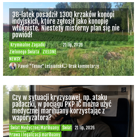
przemytem zioła, inne kraje naciskają na
zmiany przepisów
Konopne Podróże i Wydarzenia
29 lip, 2026
Kryminalne Zagadki Zielonego Świata
Świat Palaczy
ZIELONE NEWSY
Paweł "Teone" Leśniański
1
38-latek posadził 1300 krzaków konopi
indyjskich, które zgłosił jako konopie
włókniste. Niestety misterny plan się nie
powiódł
Kryminalne Zagadki
21 lip, 2026
Zielonego Świata
ZIELONE
NEWSY
Paweł "Teone" Leśniański
Brak komentarzy