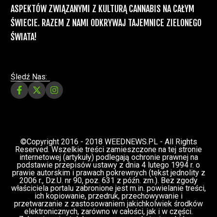
Badania
Odmiany Medycznej
13 lip, 2026
Marihuany
ZIELONE NEWSY
Paweł "Teone" Leśniański
Brak komentarzy
Recepty na medyczną marihuanę –
Ministerstwo Zdrowia zapowiada kolejne
zmiany
Świat Medycznej Marihuany
Świat
12 lip, 2026
Prawa i legalizacji marihuany
ZIELONE NEWSY
Paweł "Teone" Leśniański
3 komentarzy
Depenalizacji marihuany nie będzie – opinia
Biura Ekspertyz i Oceny Skutków Regulacji
nie pozostawia na projekcie suchej nitki, a