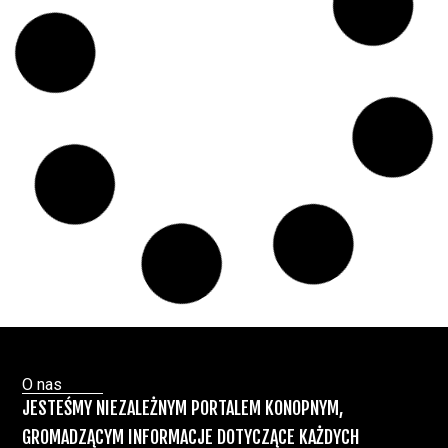
Inne
Świat Zielonego Kina i
15 lip, 2026
Muzyki
ZIELONE NEWSY
Paweł "Teone" Leśniański
Brak komentarzy
Czy w pociągach PKP IC można używać
medycznej marihuany? Mamy odpowiedź
spółki
Świat Medycznej
14 lip, 2026
Marihuany
ZIELONE NEWSY
Paweł "Teone" Leśniański
Brak komentarzy
Badania wykazały, że medyczna marihuana
łagodzi objawy „zespołu niespokojnych
nóg”