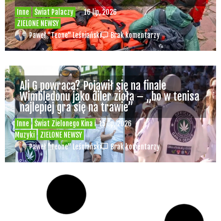
ZIELONE NEWSY
Paweł "Teone" Leśniański
Brak komentarzy
Pies zjadł marihuanę leżącą na górskim
szlaku, po chwili potrzebował pomocy
ratowników
Inne
Świat Palaczy
16 lip, 2026
ZIELONE NEWSY
Paweł "Teone" Leśniański
Brak komentarzy
Ali G powraca? Pojawił się na finale
Wimbledonu jako diler zioła – „bo w tenisa
najlepiej gra się na trawie”