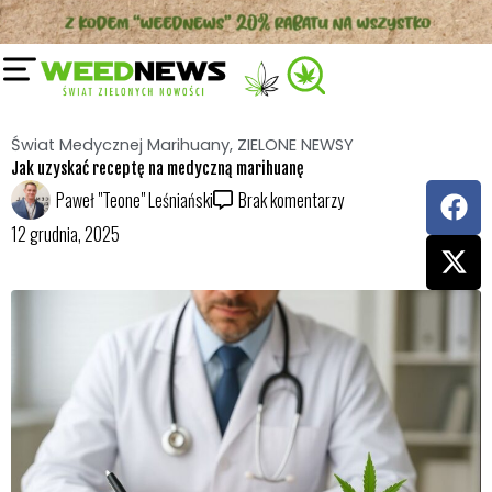
Przejdź
do
treści
Świat Medycznej Marihuany
,
ZIELONE NEWSY
Jak uzyskać receptę na medyczną marihuanę
F
X
Paweł "Teone" Leśniański
Brak komentarzy
a
-
12 grudnia, 2025
c
t
e
w
b
i
o
t
o
t
k
e
r