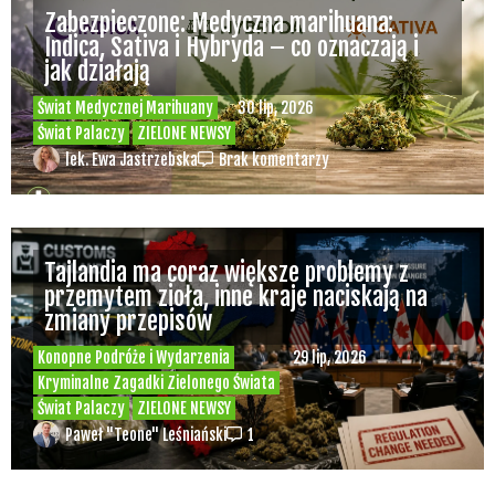
Bartłomiej Skowyra celebrował
zwycięstwo [VIDEO]
Konopne ciekawostki
Świat
31 lip, 2026
Palaczy
ZIELONE NEWSY
Paweł "Teone" Leśniański
1
Zabezpieczone: Medyczna marihuana:
Indica, Sativa i Hybryda – co oznaczają i
jak działają
Świat Medycznej Marihuany
30 lip, 2026
Świat Palaczy
ZIELONE NEWSY
lek. Ewa Jastrzebska
Brak komentarzy
Tajlandia ma coraz większe problemy z