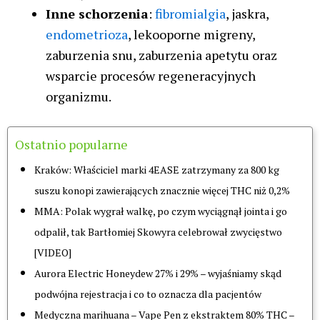
Inne schorzenia
:
fibromialgia
, jaskra,
endometrioza
, lekooporne migreny,
zaburzenia snu, zaburzenia apetytu oraz
wsparcie procesów regeneracyjnych
organizmu.
Ostatnio popularne
Kraków: Właściciel marki 4EASE zatrzymany za 800 kg
suszu konopi zawierających znacznie więcej THC niż 0,2%
MMA: Polak wygrał walkę, po czym wyciągnął jointa i go
odpalił, tak Bartłomiej Skowyra celebrował zwycięstwo
[VIDEO]
Aurora Electric Honeydew 27% i 29% – wyjaśniamy skąd
podwójna rejestracja i co to oznacza dla pacjentów
Medyczna marihuana – Vape Pen z ekstraktem 80% THC –