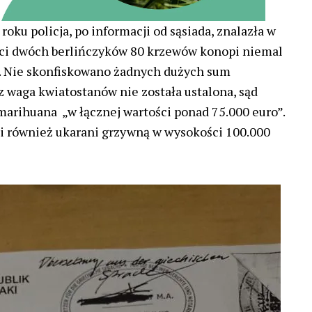
oku policja, po informacji od sąsiada, znalazła w
ści dwóch berlińczyków 80 krzewów konopi niemal
. Nie skonfiskowano żadnych dużych sum
z waga kwiatostanów nie została ustalona, sąd
o marihuana „w łącznej wartości ponad 75.000 euro”.
li również ukarani grzywną w wysokości 100.000