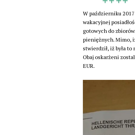
W październiku 2017 r
wakacyjnej posiadło
gotowych do zbiorów
pieniężnych. Mimo, i
stwierdził, iż była t
Obaj oskarżeni zosta
EUR.