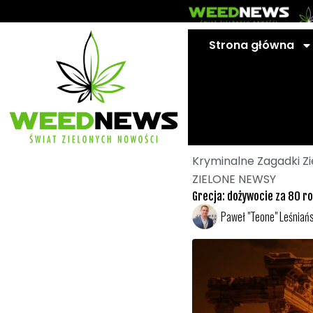
Przejdź
do
treści
Strona główna
Kryminalne Zagadki Z
ZIELONE NEWSY
Grecja: dożywocie za 80 ro
Paweł "Teone" Leśniańs