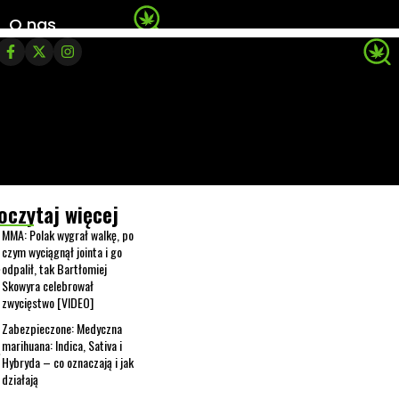
O nas
oczytaj więcej
MMA: Polak wygrał walkę, po
czym wyciągnął jointa i go
odpalił, tak Bartłomiej
Skowyra celebrował
zwycięstwo [VIDEO]
Zabezpieczone: Medyczna
marihuana: Indica, Sativa i
Hybryda – co oznaczają i jak
działają