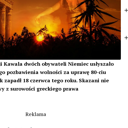
o
t
k
e
r
ji Kawala dwóch obywateli Niemiec usłyszało
o pozbawienia wolności za uprawę 80-ciu
k zapadł 18 czerwca tego roku. Skazani nie
wy z surowości greckiego prawa
Reklama