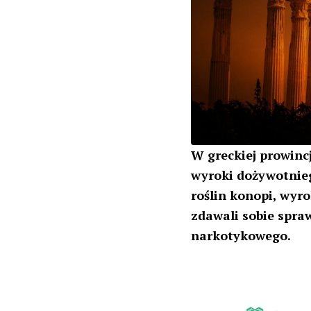
W greckiej prowinc
wyroki dożywotnieg
roślin konopi, wyro
zdawali sobie spra
narkotykowego.