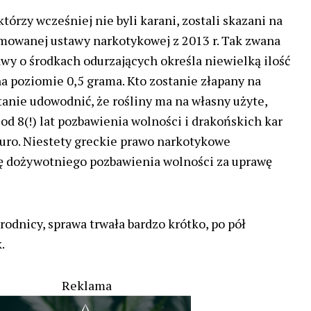
tórzy wcześniej nie byli karani, zostali skazani na
mowanej ustawy narkotykowej z 2013 r. Tak zwana
awy o środkach odurzających określa niewielką ilość
a poziomie 0,5 grama. Kto zostanie złapany na
stanie udowodnić, że rośliny ma na własny użyte,
ą od 8(!) lat pozbawienia wolności i drakońskich kar
uro. Niestety greckie prawo narkotykowe
rę dożywotniego pozbawienia wolności za uprawę
odnicy, sprawa trwała bardzo krótko, po pół
.
Reklama