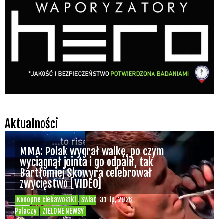
Aktualności
MMA: Polak wygrał walkę, po czym
wyciągnął jointa i go odpalił, tak
Bartłomiej Skowyra celebrował
zwycięstwo [VIDEO]
Konopne ciekawostki
Świat
31 lip, 2026
Palaczy
ZIELONE NEWSY