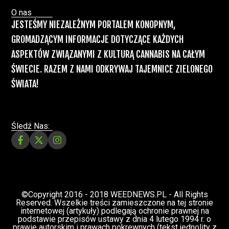
Recepty na medyczną marihuanę –
Ministerstwo Zdrowia zapowiada kolejne
zmiany
Świat Medycznej Marihuany
Świat
12 lip, 2026
Prawa i legalizacji marihuany
ZIELONE NEWSY
Paweł "Teone" Leśniański
3 komentarzy
Depenalizacji marihuany nie będzie – opinia
Biura Ekspertyz i Oceny Skutków Regulacji
nie pozostawia na projekcie suchej nitki, a
to nie jedyny problem
Świat Palaczy
Świat Prawa i
07 lip, 2026
legalizacji marihuany
ZIELONE
NEWSY