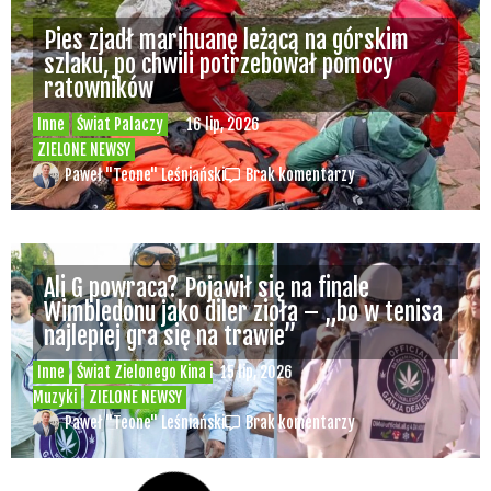
Pies zjadł marihuanę leżącą na górskim
szlaku, po chwili potrzebował pomocy
ratowników
Inne
Świat Palaczy
16 lip, 2026
ZIELONE NEWSY
Paweł "Teone" Leśniański
Brak komentarzy
Ali G powraca? Pojawił się na finale
Wimbledonu jako diler zioła – „bo w tenisa
najlepiej gra się na trawie”
Inne
Świat Zielonego Kina i
15 lip, 2026
Muzyki
ZIELONE NEWSY
Paweł "Teone" Leśniański
Brak komentarzy