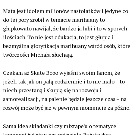
Mata jest idolem milionów nastolatków i jedyne co
do tej pory zrobił w temacie marihuany to
głupkowato nawijał, że bardzo ja lubi i to w sporych
ilościach. To nie jest edukacja, to jest głupia i
bezmyślna gloryfikacja marihuany wśród osób, które
twórczości Michała słuchają.
Czekam aż Skute Bobo wyjaśni swoim fanom, że
jeżeli tak jak on palą codziennie i to nie mało – to
niech przestaną i skupią się na rozwoju i
samorealizacji, na palenie będzie jeszcze czas – na
rozwój może być już w pewnym momencie za późno.
Sama idea składanki czy mixtape’u o tematyce
konopnej już się u nas pojawiała. Były to dwa