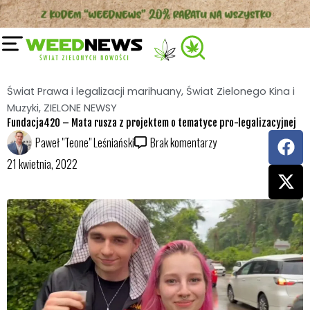
Przejdź
do
treści
Świat Prawa i legalizacji marihuany
,
Świat Zielonego Kina i
Muzyki
,
ZIELONE NEWSY
Fundacja420 – Mata rusza z projektem o tematyce pro-legalizacyjnej
F
X
Paweł "Teone" Leśniański
Brak komentarzy
a
-
21 kwietnia, 2022
c
t
e
w
b
i
o
t
o
t
k
e
r