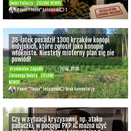
Świat Palaczy
ZIELONE NEWSY
Paweł "Teone" Leśniański
1
38-latek posadził 1300 krzaków konopi
indyjskich, które zgłosił jako konopie
włókniste. Niestety misterny plan się nie
powiódł
Kryminalne Zagadki
21 lip, 2026
Zielonego Świata
ZIELONE
NEWSY
Paweł "Teone" Leśniański
Brak komentarzy
Czy w sytuacji kryzysowej, np. ataku
padaczki, w pociągu PKP IC można użyć