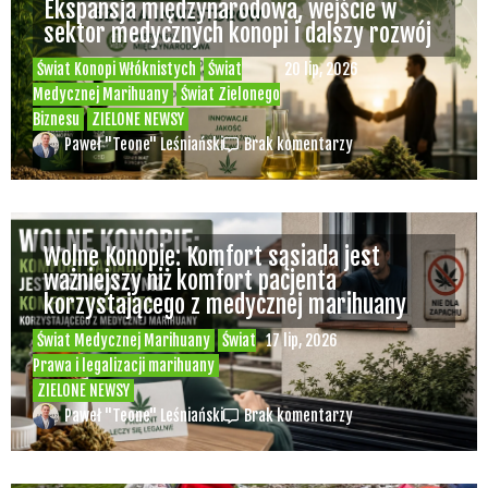
Ekspansja międzynarodowa, wejście w
sektor medycznych konopi i dalszy rozwój
Świat Konopi Włóknistych
Świat
20 lip, 2026
Medycznej Marihuany
Świat Zielonego
Biznesu
ZIELONE NEWSY
Paweł "Teone" Leśniański
Brak komentarzy
Wolne Konopie: Komfort sąsiada jest
ważniejszy niż komfort pacjenta
korzystającego z medycznej marihuany
Świat Medycznej Marihuany
Świat
17 lip, 2026
Prawa i legalizacji marihuany
ZIELONE NEWSY
Paweł "Teone" Leśniański
Brak komentarzy