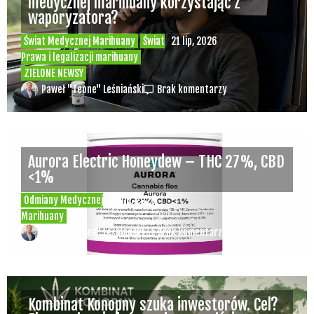
medycznej marihuany korzystając z
waporyzatora?
Świat Medycznej Marihuany
Świat
21 lip, 2026
Prawa i legalizacji marihuany
ZIELONE NEWSY
Paweł "Teone" Leśniański
Brak komentarzy
Aurora Electric Honeydew – THC 27%, CBD
<1%
Odmiany Medycznej
20 lip, 2026
Marihuany
Paweł "Teone" Leśniański
Brak komentarzy
Kombinat Konopny szuka inwestorów. Cel?