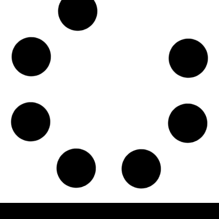
Czy w pociągach PKP IC można używać
medycznej marihuany? Mamy odpowiedź
spółki
Świat Medycznej
14 lip, 2026
Marihuany
ZIELONE NEWSY
Paweł "Teone" Leśniański
Brak komentarzy
Badania wykazały, że medyczna marihuana
łagodzi objawy „zespołu niespokojnych
nóg”
Badania
Odmiany Medycznej
13 lip, 2026
Marihuany
ZIELONE NEWSY
Paweł "Teone" Leśniański
Brak komentarzy