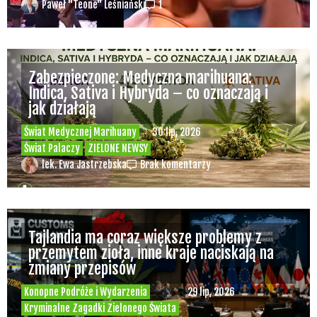
Paweł "Teone" Leśniański
1
Zabezpieczone: Medyczna marihuana:
Indica, Sativa i Hybryda – co oznaczają i
jak działają
Świat Medycznej Marihuany
30 lip, 2026
Świat Palaczy
ZIELONE NEWSY
lek. Ewa Jastrzebska
Brak komentarzy
Tajlandia ma coraz większe problemy z
przemytem zioła, inne kraje naciskają na
zmiany przepisów
Konopne Podróże i Wydarzenia
29 lip, 2026
Kryminalne Zagadki Zielonego Świata