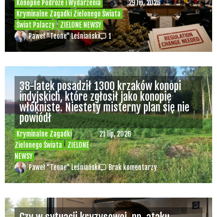
Konopne Podróże i Wydarzenia
29 lip, 2026
Kryminalne Zagadki Zielonego Świata
Świat Palaczy
ZIELONE NEWSY
Paweł "Teone" Leśniański
1
38-latek posadził 1300 krzaków konopi
indyjskich, które zgłosił jako konopie
włókniste. Niestety misterny plan się nie
powiódł
Kryminalne Zagadki
21 lip, 2026
Zielonego Świata
ZIELONE
NEWSY
Paweł "Teone" Leśniański
Brak komentarzy