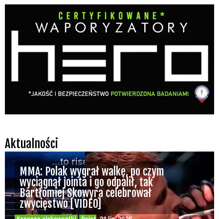
Aktualności
MMA: Polak wygrał walkę, po czym
wyciągnął jointa i go odpalił, tak
Bartłomiej Skowyra celebrował
zwycięstwo [VIDEO]