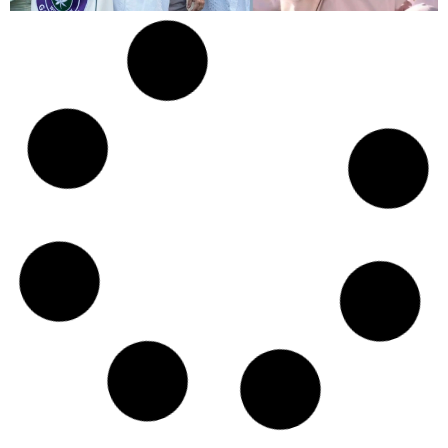
Czy w pociągach PKP IC można używać
medycznej marihuany? Mamy odpowiedź
spółki
Świat Medycznej
14 lip, 2026
Marihuany
ZIELONE
NEWSY
Paweł "Teone" Leśniański
Brak komentarzy
Badania wykazały, że medyczna marihuana
łagodzi objawy „zespołu niespokojnych
nóg”
Badania
Odmiany Medycznej
13 lip, 2026
Marihuany
ZIELONE NEWSY