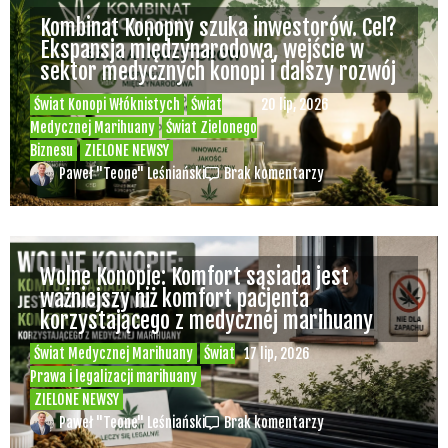
Kombinat Konopny szuka inwestorów. Cel?
Ekspansja międzynarodowa, wejście w
sektor medycznych konopi i dalszy rozwój
Świat Konopi Włóknistych
Świat
20 lip, 2026
Medycznej Marihuany
Świat Zielonego
Biznesu
ZIELONE NEWSY
Paweł "Teone" Leśniański
Brak komentarzy
Wolne Konopie: Komfort sąsiada jest
ważniejszy niż komfort pacjenta
korzystającego z medycznej marihuany
Świat Medycznej Marihuany
Świat
17 lip, 2026
Prawa i legalizacji marihuany
ZIELONE NEWSY
Paweł "Teone" Leśniański
Brak komentarzy