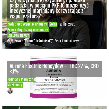
Czy w sytuacji kryzysowej, np. ataku
padaczki, w pociągu PKP IC można użyć
medycznej marihuany korzystając z
waporyzatora?
Świat Medycznej Marihuany
Świat
21 lip, 2026
Prawa i legalizacji marihuany
ZIELONE NEWSY
Paweł "Teone" Leśniański
Brak komentarzy
Aurora Electric Honeydew – THC 27%, CBD
<1%
Odmiany Medycznej
20 lip, 2026
Marihuany
Paweł "Teone" Leśniański
Brak komentarzy