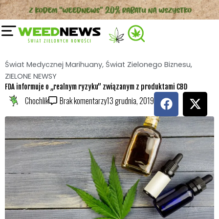
Przejdź
do
treści
Świat Medycznej Marihuany
,
Świat Zielonego Biznesu
,
ZIELONE NEWSY
FDA informuje o „realnym ryzyku” związanym z produktami CBD
F
X
Chochlik
Brak komentarzy
13 grudnia, 2019
a
-
c
t
e
w
b
i
o
t
o
t
k
e
r