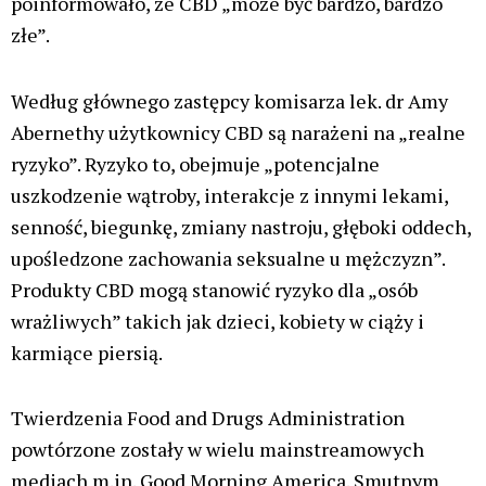
poinformowało, że CBD „może być bardzo, bardzo
złe”.
Według głównego zastępcy komisarza lek. dr Amy
Abernethy użytkownicy CBD są narażeni na „realne
ryzyko”. Ryzyko to, obejmuje „potencjalne
uszkodzenie wątroby, interakcje z innymi lekami,
senność, biegunkę, zmiany nastroju, głęboki oddech,
upośledzone zachowania seksualne u mężczyzn”.
Produkty CBD mogą stanowić ryzyko dla „osób
wrażliwych” takich jak dzieci, kobiety w ciąży i
karmiące piersią.
Twierdzenia Food and Drugs Administration
powtórzone zostały w wielu mainstreamowych
mediach m.in. Good Morning America. Smutnym