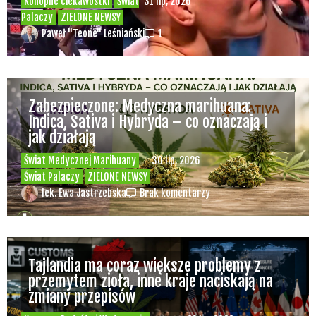
Konopne ciekawostki
Świat
31 lip, 2026
Palaczy
ZIELONE NEWSY
Paweł "Teone" Leśniański
1
Zabezpieczone: Medyczna marihuana:
Indica, Sativa i Hybryda – co oznaczają i
jak działają
Świat Medycznej Marihuany
30 lip, 2026
Świat Palaczy
ZIELONE NEWSY
lek. Ewa Jastrzebska
Brak komentarzy
Tajlandia ma coraz większe problemy z
przemytem zioła, inne kraje naciskają na
zmiany przepisów