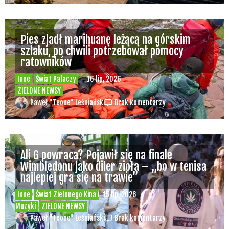
Pies zjadł marihuanę leżącą na górskim
szlaku, po chwili potrzebował pomocy
ratowników
Inne
Świat Palaczy
16 lip, 2026
ZIELONE NEWSY
Paweł "Teone" Leśniański
Brak komentarzy
Ali G powraca? Pojawił się na finale
Wimbledonu jako diler zioła – „bo w tenisa
najlepiej gra się na trawie”
Inne
Świat Zielonego Kina i
15 lip, 2026
Muzyki
ZIELONE NEWSY
Paweł "Teone" Leśniański
Brak komentarzy