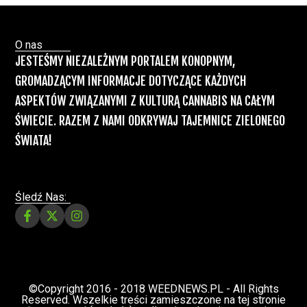
Paweł "Teone" Leśniański
Brak komentarzy
Recepty na medyczną marihuanę –
Ministerstwo Zdrowia zapowiada kolejne
zmiany
Świat Medycznej Marihuany
Świat
12 lip, 2026
Prawa i legalizacji marihuany
ZIELONE NEWSY
Paweł "Teone" Leśniański
3 komentarzy
Depenalizacji marihuany nie będzie – opinia
Biura Ekspertyz i Oceny Skutków Regulacji
nie pozostawia na projekcie suchej nitki, a
to nie jedyny problem