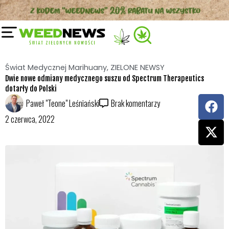
Przejdź
do
treści
Świat Medycznej Marihuany
,
ZIELONE NEWSY
Dwie nowe odmiany medycznego suszu od Spectrum Therapeutics
dotarły do Polski
F
X
Paweł "Teone" Leśniański
Brak komentarzy
a
-
2 czerwca, 2022
c
t
e
w
b
i
o
t
o
t
k
e
r