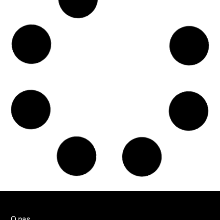
Czy w pociągach PKP IC można używać
medycznej marihuany? Mamy odpowiedź
spółki
Świat Medycznej
14 lip, 2026
Marihuany
ZIELONE NEWSY
Paweł "Teone" Leśniański
Brak komentarzy
Badania wykazały, że medyczna marihuana
łagodzi objawy „zespołu niespokojnych
nóg”
Badania
Odmiany Medycznej
13 lip, 2026
Marihuany
ZIELONE NEWSY
Paweł "Teone" Leśniański
Brak komentarzy