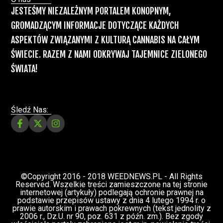
Recepty na medyczną marihuanę –
Ministerstwo Zdrowia zapowiada kolejne
zmiany
Świat Medycznej Marihuany
Świat
12 lip, 2026
Prawa i legalizacji marihuany
ZIELONE NEWSY
Paweł "Teone" Leśniański
3 komentarzy
Depenalizacji marihuany nie będzie – opinia
Biura Ekspertyz i Oceny Skutków Regulacji
nie pozostawia na projekcie suchej nitki, a
to nie jedyny problem
Świat Palaczy
Świat Prawa i
07 lip, 2026
legalizacji marihuany
ZIELONE
NEWSY
Paweł "Teone" Leśniański
10 komentarzy