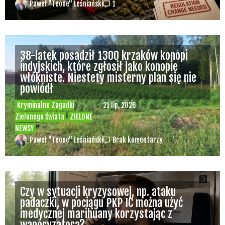
Paweł "Teone" Leśniański
1
38-latek posadził 1300 krzaków konopi
indyjskich, które zgłosił jako konopie
włókniste. Niestety misterny plan się nie
powiódł
Kryminalne Zagadki
21 lip, 2026
Zielonego Świata
ZIELONE
NEWSY
Paweł "Teone" Leśniański
Brak komentarzy
Czy w sytuacji kryzysowej, np. ataku
padaczki, w pociągu PKP IC można użyć
medycznej marihuany korzystając z
waporyzatora?