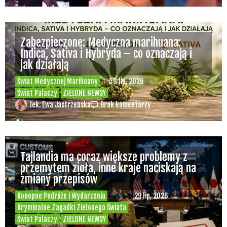
Zabezpieczone: Medyczna marihuana:
Indica, Sativa i Hybryda – co oznaczają i
jak działają
Świat Medycznej Marihuany
30 lip, 2026
Świat Palaczy
ZIELONE NEWSY
lek. Ewa Jastrzebska
Brak komentarzy
Tajlandia ma coraz większe problemy z
przemytem zioła, inne kraje naciskają na
zmiany przepisów
Konopne Podróże i Wydarzenia
29 lip, 2026
Kryminalne Zagadki Zielonego Świata
Świat Palaczy
ZIELONE NEWSY