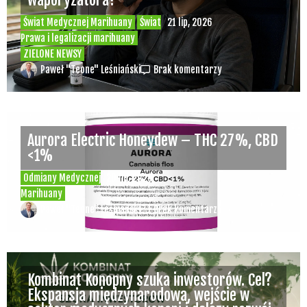
Świat Medycznej Marihuany
Świat
21 lip, 2026
Prawa i legalizacji marihuany
ZIELONE NEWSY
Paweł "Teone" Leśniański
Brak komentarzy
Aurora Electric Honeydew – THC 27%, CBD
<1%
Odmiany Medycznej
20 lip, 2026
Marihuany
Paweł "Teone" Leśniański
Brak komentarzy
Kombinat Konopny szuka inwestorów. Cel?
Ekspansja międzynarodowa, wejście w