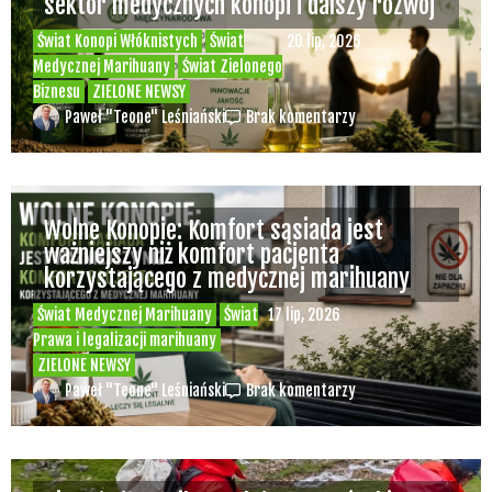
sektor medycznych konopi i dalszy rozwój
Świat Konopi Włóknistych
Świat
20 lip, 2026
Medycznej Marihuany
Świat Zielonego
Biznesu
ZIELONE NEWSY
Paweł "Teone" Leśniański
Brak komentarzy
Wolne Konopie: Komfort sąsiada jest
ważniejszy niż komfort pacjenta
korzystającego z medycznej marihuany
Świat Medycznej Marihuany
Świat
17 lip, 2026
Prawa i legalizacji marihuany
ZIELONE NEWSY
Paweł "Teone" Leśniański
Brak komentarzy