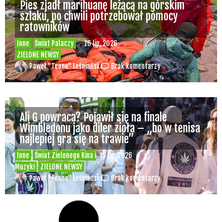
Pies zjadł marihuanę leżącą na górskim
szlaku, po chwili potrzebował pomocy
ratowników
Inne
Świat Palaczy
16 lip, 2026
ZIELONE NEWSY
Paweł "Teone" Leśniański
Brak komentarzy
Ali G powraca? Pojawił się na finale
Wimbledonu jako diler zioła – „bo w tenisa
najlepiej gra się na trawie”
Inne
Świat Zielonego Kina i
15 lip, 2026
Muzyki
ZIELONE NEWSY
Paweł "Teone" Leśniański
Brak komentarzy