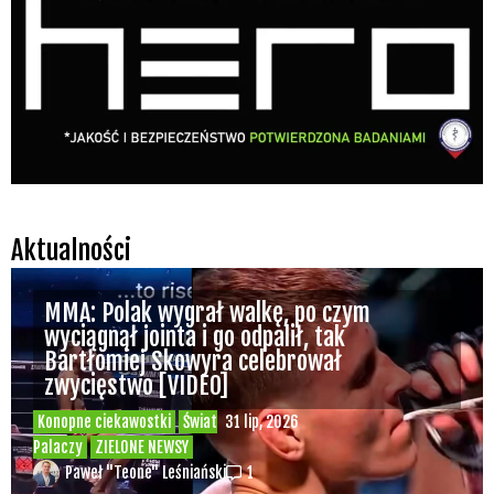
Aktualności
MMA: Polak wygrał walkę, po czym
wyciągnął jointa i go odpalił, tak
Bartłomiej Skowyra celebrował
zwycięstwo [VIDEO]
Konopne ciekawostki
Świat
31 lip, 2026
Palaczy
ZIELONE NEWSY
Paweł "Teone" Leśniański
1