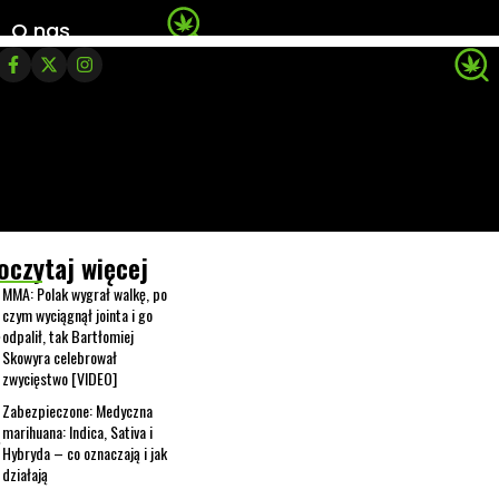
O nas
oczytaj więcej
MMA: Polak wygrał walkę, po
czym wyciągnął jointa i go
odpalił, tak Bartłomiej
Skowyra celebrował
zwycięstwo [VIDEO]
Zabezpieczone: Medyczna
marihuana: Indica, Sativa i
Hybryda – co oznaczają i jak
działają