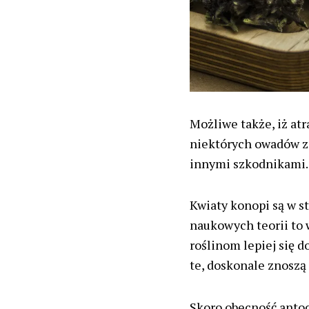
Możliwe także, iż at
niektórych owadów za
innymi szkodnikami.
Kwiaty konopi są w s
naukowych teorii to
roślinom lepiej się 
te, doskonale znoszą 
Skoro obecność antoc