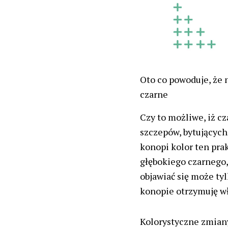
Oto co powoduje, że n
czarne
Czy to możliwe, iż c
szczepów, bytującyc
konopi kolor ten pra
głębokiego czarnego, 
objawiać się może ty
konopie otrzymuję wła
Kolorystyczne zmian