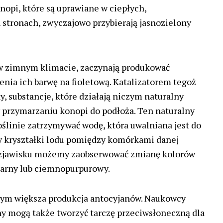
nopi, które są uprawiane w ciepłych,
stronach, zwyczajowo przybierają jasnozielony
 w zimnym klimacie, zaczynają produkować
enia ich barwę na fioletową. Katalizatorem tegoż
y, substancje, które działają niczym naturalny
 przymarzaniu konopi do podłoża. Ten naturalny
linie zatrzymywać wodę, która uwalniana jest do
kby kryształki lodu pomiędzy komórkami danej
 zjawisku możemy zaobserwować zmianę kolorów
czarny lub ciemnopurpurowy.
 tym większa produkcja antocyjanów. Naukowcy
any mogą także tworzyć tarczę przeciwsłoneczną dla