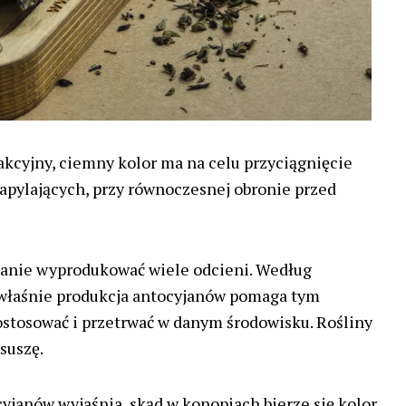
rakcyjny, ciemny kolor ma na celu przyciągnięcie
pylających, przy równoczesnej obronie przed
tanie wyprodukować wiele odcieni. Według
 właśnie produkcja antocyjanów pomaga tym
dostosować i przetrwać w danym środowisku. Rośliny
suszę.
yjanów wyjaśnia, skąd w konopiach bierze się kolor