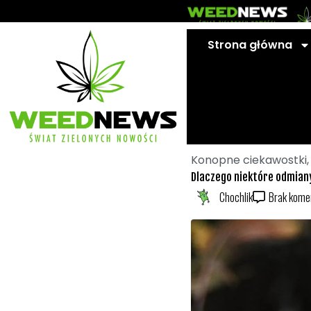
Przejdź
do
treści
Strona główna
Konopne ciekawostki
Dlaczego niektóre odmian
Chochlik
Brak kome