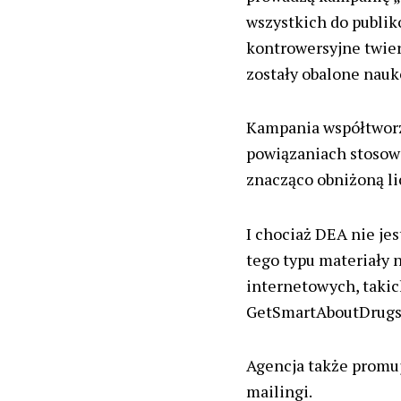
wszystkich do publi
kontrowersyjne twier
zostały obalone nau
Kampania współtwor
powiązaniach stosow
znacząco obniżoną l
I chociaż DEA nie je
tego typu materiały
internetowych, takic
GetSmartAboutDrugs
Agencja także promu
mailingi.