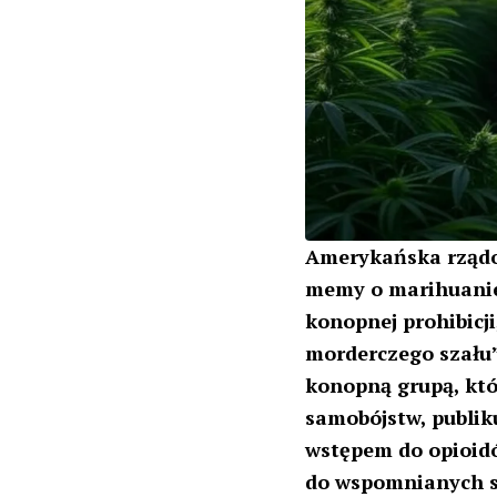
Amerykańska rządo
memy o marihuanie
konopnej prohibicj
morderczego szału”
konopną grupą, któ
samobójstw, publiku
wstępem do opioidó
do wspomnianych s