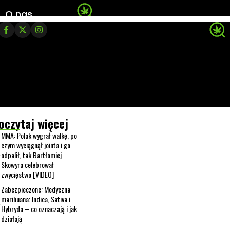
O nas
oczytaj więcej
MMA: Polak wygrał walkę, po
czym wyciągnął jointa i go
odpalił, tak Bartłomiej
Skowyra celebrował
zwycięstwo [VIDEO]
Zabezpieczone: Medyczna
marihuana: Indica, Sativa i
Hybryda – co oznaczają i jak
działają