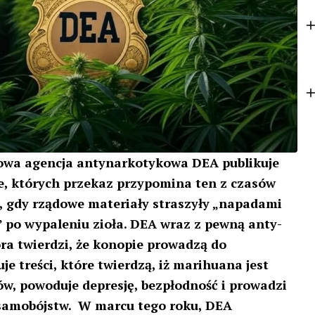
o
t
k
e
r
wa agencja antynarkotykowa DEA publikuje
, których przekaz przypomina ten z czasów
i, gdy rządowe materiały straszyły „napadami
 po wypaleniu zioła. DEA wraz z pewną anty-
ra twierdzi, że konopie prowadzą do
je treści, które twierdzą, iż marihuana jest
w, powoduje depresję, bezpłodność i prowadzi
amobójstw. W marcu tego roku, DEA