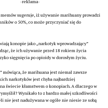
-reklama-
z memów sugeruje, iż używanie marihuany prowadzi
mników o 50%, co może przyczyniać się do
awiają konopie jako „narkotyk wprowadzający”
rdząc, że ich używanie przed 18 rokiem życia
zyko sięgnięcia po opioidy w dorosłym życiu.
” mówiąca, że marihuana jest niemal zawsze
kich narkotyków jest chyba najbardziej
a świecie kłamstwem o konopiach. A dlaczego w
wymyślił? Wynikało to z bardzo małej szkodliwości
li nie jest nadużywana w ogóle nie niesie ze sobą