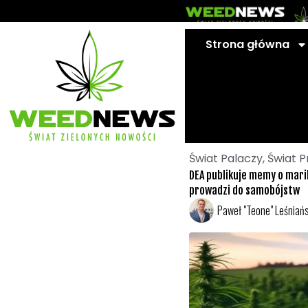
Przejdź
do
treści
Strona główna
Świat Palaczy
,
Świat P
DEA publikuje memy o mari
prowadzi do samobójstw
Paweł "Teone" Leśniańs