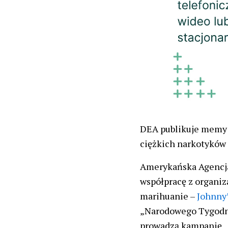
DEA publikuje memy 
ciężkich narkotyków 
Amerykańska Agencja 
współpracę z organiz
marihuanie –
Johnny
„Narodowego Tygodni
prowadzą kampanię „