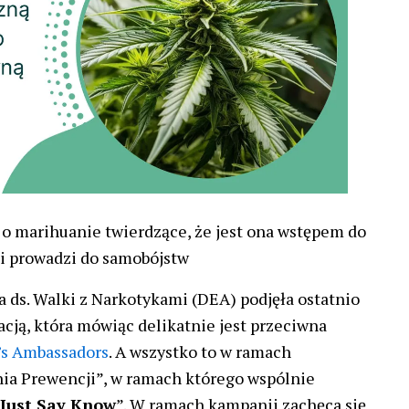
o marihuanie twierdzące, że jest ona wstępem do
i prowadzi do samobójstw
ds. Walki z Narkotykami (DEA) podjęła ostatnio
acją, która mówiąc delikatnie jest przeciwna
’s Ambassadors
. A wszystko to w ramach
a Prewencji”, w ramach którego wspólnie
Just Say Know
”. W ramach kampanii zachęca się