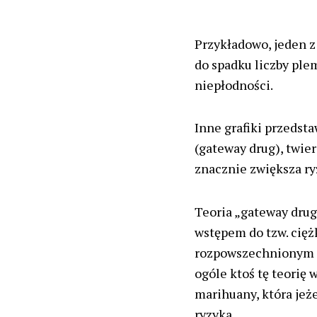
Przykładowo, jeden 
do spadku liczby ple
niepłodności.
Inne grafiki przedst
(gateway drug), twie
znacznie zwiększa ry
Teoria „gateway drug
wstępem do tzw. cięż
rozpowszechnionym n
ogóle ktoś tę teorię 
marihuany, która jeże
ryzyka.