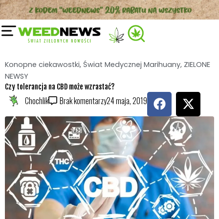
Przejdź
do
treści
Konopne ciekawostki
,
Świat Medycznej Marihuany
,
ZIELONE
NEWSY
Czy tolerancja na CBD może wzrastać?
F
X
Chochlik
Brak komentarzy
24 maja, 2019
a
-
c
t
e
w
b
i
o
t
o
t
k
e
r