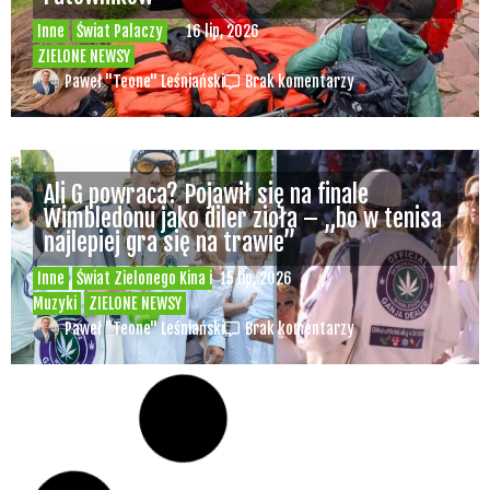
Inne
Świat Palaczy
16 lip, 2026
ZIELONE NEWSY
Paweł "Teone" Leśniański
Brak komentarzy
Ali G powraca? Pojawił się na finale
Wimbledonu jako diler zioła – „bo w tenisa
najlepiej gra się na trawie”
Inne
Świat Zielonego Kina i
15 lip, 2026
Muzyki
ZIELONE NEWSY
Paweł "Teone" Leśniański
Brak komentarzy
Czy w pociągach PKP IC można używać
medycznej marihuany? Mamy odpowiedź
spółki