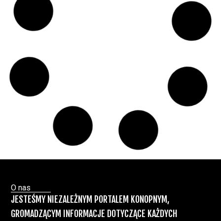
Świat Medycznej
14 lip, 2026
Marihuany
ZIELONE NEWSY
Paweł "Teone" Leśniański
Brak komentarzy
Badania wykazały, że medyczna marihuana
łagodzi objawy „zespołu niespokojnych
nóg”
Badania
Odmiany Medycznej
13 lip, 2026
Marihuany
ZIELONE NEWSY
Paweł "Teone" Leśniański
Brak komentarzy
Recepty na medyczną marihuanę –
Ministerstwo Zdrowia zapowiada kolejne