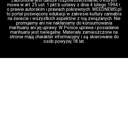
Rozmowa WeedNews – Produkcja
medycznej marihuany w Polsce – Konrad
Palka, prezes Panaceum Cannmed [VIDEO]
Świat Medycznej Marihuany
Świat Prawa
03 lip, 2026
i legalizacji marihuany
Świat Zielonego
Biznesu
ZIELONE NEWSY
Paweł "Teone" Leśniański
3 komentarzy
Służby udaremniły przemyt 1,2 tony
marihuany z Tajlandii do Polski [VIDEO]
Kryminalne Zagadki
03 lip, 2026
Zielonego Świata
ZIELONE
NEWSY
Paweł "Teone" Leśniański
Brak komentarzy