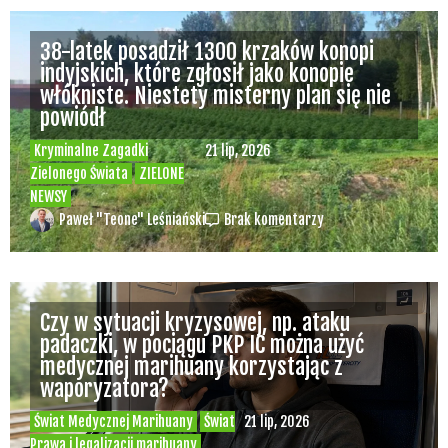
38-latek posadził 1300 krzaków konopi
indyjskich, które zgłosił jako konopie
włókniste. Niestety misterny plan się nie
powiódł
Kryminalne Zagadki
21 lip, 2026
Zielonego Świata
ZIELONE
NEWSY
Paweł "Teone" Leśniański
Brak komentarzy
Czy w sytuacji kryzysowej, np. ataku
padaczki, w pociągu PKP IC można użyć
medycznej marihuany korzystając z
waporyzatora?
Świat Medycznej Marihuany
Świat
21 lip, 2026
Prawa i legalizacji marihuany