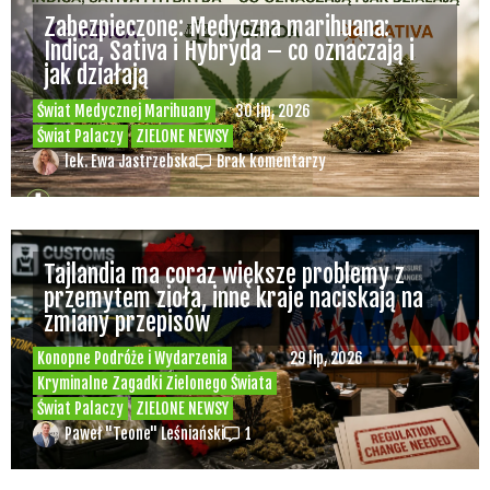
Zabezpieczone: Medyczna marihuana:
Indica, Sativa i Hybryda – co oznaczają i
jak działają
Świat Medycznej Marihuany
30 lip, 2026
Świat Palaczy
ZIELONE NEWSY
lek. Ewa Jastrzebska
Brak komentarzy
Tajlandia ma coraz większe problemy z
przemytem zioła, inne kraje naciskają na
zmiany przepisów
Konopne Podróże i Wydarzenia
29 lip, 2026
Kryminalne Zagadki Zielonego Świata
Świat Palaczy
ZIELONE NEWSY
Paweł "Teone" Leśniański
1