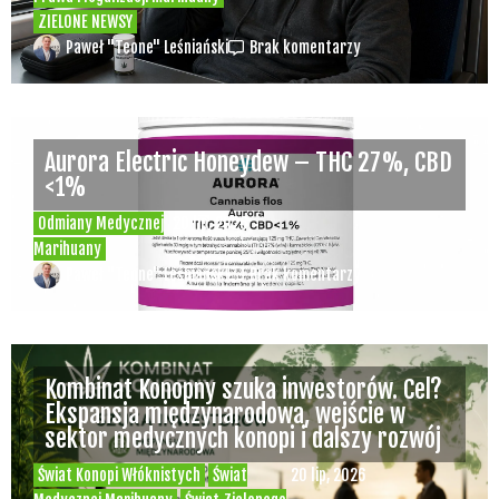
ZIELONE NEWSY
Paweł "Teone" Leśniański
Brak komentarzy
Aurora Electric Honeydew – THC 27%, CBD
<1%
Odmiany Medycznej
20 lip, 2026
Marihuany
Paweł "Teone" Leśniański
Brak komentarzy
Kombinat Konopny szuka inwestorów. Cel?
Ekspansja międzynarodowa, wejście w
sektor medycznych konopi i dalszy rozwój
Świat Konopi Włóknistych
Świat
20 lip, 2026