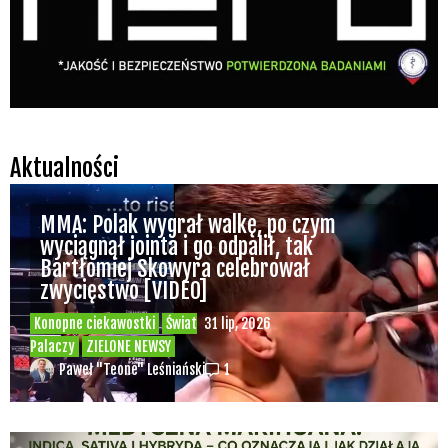
Aktualności
MMA: Polak wygrał walkę, po czym
wyciągnął jointa i go odpalił, tak
Bartłomiej Skowyra celebrował
zwycięstwo [VIDEO]
Konopne ciekawostki
Świat
31 lip, 2026
Palaczy
ZIELONE NEWSY
Paweł "Teone" Leśniański
1