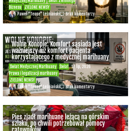
Medycznej Marihuany
Świat Zielonego
Biznesu
ZIELONE NEWSY
Paweł "Teone" Leśniański
Brak komentarzy
Wolne Konopie: Komfort sąsiada jest
ważniejszy niż komfort pacjenta
korzystającego z medycznej marihuany
Świat Medycznej Marihuany
Świat
17 lip, 2026
Prawa i legalizacji marihuany
ZIELONE NEWSY
Paweł "Teone" Leśniański
Brak komentarzy
Pies zjadł marihuanę leżącą na górskim
szlaku, po chwili potrzebował pomocy
ratowników