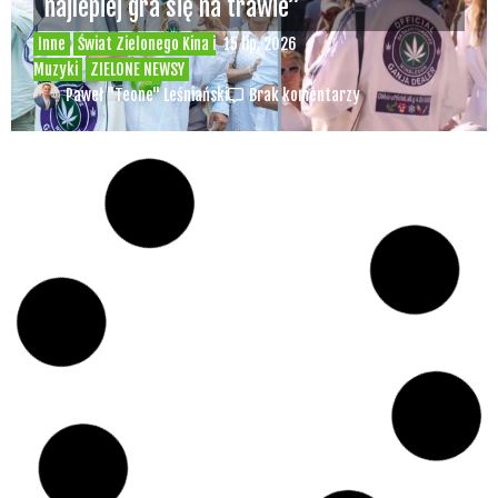
najlepiej gra się na trawie”
Inne
Świat Zielonego Kina i
15 lip, 2026
Muzyki
ZIELONE NEWSY
Paweł "Teone" Leśniański
Brak komentarzy
Czy w pociągach PKP IC można używać
medycznej marihuany? Mamy odpowiedź
spółki
Świat Medycznej
14 lip, 2026
Marihuany
ZIELONE NEWSY
Paweł "Teone" Leśniański
Brak komentarzy
Badania wykazały, że medyczna marihuana
łagodzi objawy „zespołu niespokojnych