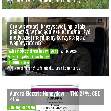
Paweł "Teone" Leśniański
Brak komentarzy
Czy w sytuacji kryzysowej, np. ataku
padaczki, w pociągu PKP IC można użyć
medycznej marihuany korzystając z
waporyzatora?
Świat Medycznej Marihuany
Świat
21 lip, 2026
Prawa i legalizacji marihuany
ZIELONE NEWSY
Paweł "Teone" Leśniański
Brak komentarzy
Aurora Electric Honeydew – THC 27%, CBD
<1%
Odmiany Medycznej
20 lip, 2026