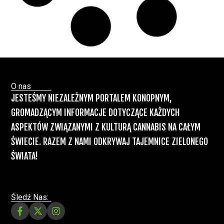
nóg”
Badania
Odmiany Medycznej
13 lip, 2026
Marihuany
ZIELONE NEWSY
Paweł "Teone" Leśniański
Brak komentarzy
Recepty na medyczną marihuanę –
Ministerstwo Zdrowia zapowiada kolejne
zmiany
Świat Medycznej Marihuany
Świat
12 lip, 2026
Prawa i legalizacji marihuany
ZIELONE NEWSY
Paweł "Teone" Leśniański
3 komentarzy
Depenalizacji marihuany nie będzie – opinia