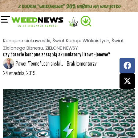
Przejdź
do
treści
Konopne ciekawostki
,
Świat Konopi Włóknistych
,
Świat
Zielonego Biznesu
,
ZIELONE NEWSY
Czy baterie konopne zastąpią akumulatory litowo-jonowe?
F
X
Paweł "Teone" Leśniański
Brak komentarzy
a
-
24 września, 2019
c
t
e
w
b
i
o
t
o
t
k
e
r