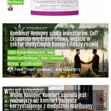
Marihuany
Paweł "Teone" Leśniański
Brak komentarzy
Kombinat Konopny szuka inwestorów. Cel?
Ekspansja międzynarodowa, wejście w
sektor medycznych konopi i dalszy rozwój
Świat Konopi Włóknistych
Świat
20 lip, 2026
Medycznej Marihuany
Świat Zielonego
Biznesu
ZIELONE NEWSY
Paweł "Teone" Leśniański
Brak komentarzy
Wolne Konopie: Komfort sąsiada jest
ważniejszy niż komfort pacjenta
korzystającego z medycznej marihuany