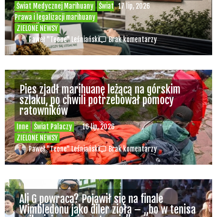
Świat Medycznej Marihuany
Świat
17 lip, 2026
Prawa i legalizacji marihuany
ZIELONE NEWSY
Paweł "Teone" Leśniański
Brak komentarzy
Pies zjadł marihuanę leżącą na górskim
szlaku, po chwili potrzebował pomocy
ratowników
Inne
Świat Palaczy
16 lip, 2026
ZIELONE NEWSY
Paweł "Teone" Leśniański
Brak komentarzy
Ali G powraca? Pojawił się na finale
Wimbledonu jako diler zioła – „bo w tenisa