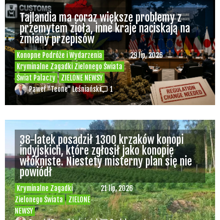
Tajlandia ma coraz większe problemy z
przemytem zioła, inne kraje naciskają na
zmiany przepisów
Konopne Podróże i Wydarzenia
29 lip, 2026
Kryminalne Zagadki Zielonego Świata
Świat Palaczy
ZIELONE NEWSY
Paweł "Teone" Leśniański
1
38-latek posadził 1300 krzaków konopi
indyjskich, które zgłosił jako konopie
włókniste. Niestety misterny plan się nie
powiódł
Kryminalne Zagadki
21 lip, 2026
Zielonego Świata
ZIELONE
NEWSY