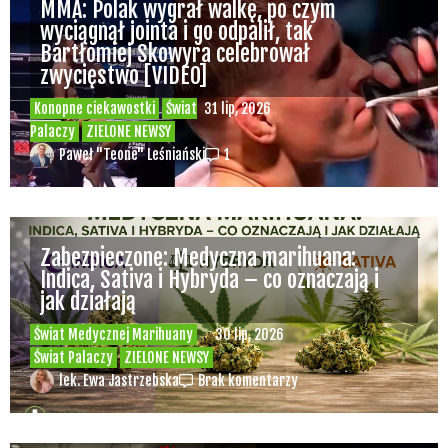
MMA: Polak wygrał walkę, po czym
wyciągnął jointa i go odpalił, tak
Bartłomiej Skowyra celebrował
zwycięstwo [VIDEO]
Konopne ciekawostki
Świat
31 lip, 2026
Palaczy
ZIELONE NEWSY
Paweł "Teone" Leśniański
1
Zabezpieczone: Medyczna marihuana:
Indica, Sativa i Hybryda – co oznaczają i
jak działają
Świat Medycznej Marihuany
30 lip, 2026
Świat Palaczy
ZIELONE NEWSY
lek. Ewa Jastrzebska
Brak komentarzy