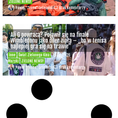
ZIELONE NEWSY
Paweł "Teone" Leśniański
Brak komentarzy
Ali G powraca? Pojawił się na finale
Wimbledonu jako diler zioła – „bo w tenisa
najlepiej gra się na trawie”
Inne
Świat Zielonego Kina i
15 lip, 2026
Muzyki
ZIELONE NEWSY
Paweł "Teone" Leśniański
Brak komentarzy
Czy w pociągach PKP IC można używać
medycznej marihuany? Mamy odpowiedź
spółki
Świat Medycznej
14 lip, 2026