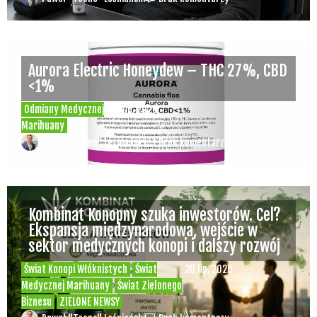
Aurora Electric Honeydew – THC 27%, CBD
<1%
Odmiany Medycznej
20 lip, 2026
Marihuany
Paweł "Teone" Leśniański
Brak komentarzy
Kombinat Konopny szuka inwestorów. Cel?
Ekspansja międzynarodowa, wejście w
sektor medycznych konopi i dalszy rozwój
Świat Konopi Włóknistych
Świat
20 lip, 2026
Medycznej Marihuany
Świat Zielonego
Biznesu
ZIELONE NEWSY