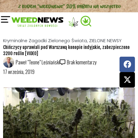
Przejdź
do
treści
Kryminalne Zagadki Zielonego Świata
,
ZIELONE NEWSY
Chińczycy uprawiali pod Warszawą konopie indyjskie, zabezpieczono
3200 roślin [VIDEO]
F
X
Paweł "Teone" Leśniański
Brak komentarzy
a
-
17 września, 2019
c
t
e
w
b
i
o
t
o
t
k
e
r