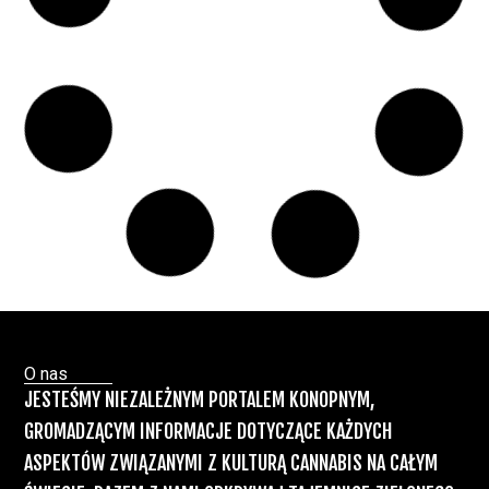
Marihuany
ZIELONE
NEWSY
Paweł "Teone" Leśniański
Brak komentarzy
Badania wykazały, że medyczna marihuana
łagodzi objawy „zespołu niespokojnych
nóg”
Badania
Odmiany Medycznej
13 lip, 2026
Marihuany
ZIELONE NEWSY
Paweł "Teone" Leśniański
Brak komentarzy
Recepty na medyczną marihuanę –
Ministerstwo Zdrowia zapowiada kolejne
zmiany