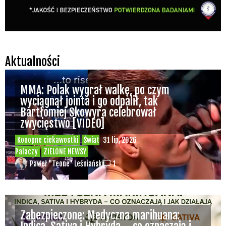
Aktualności
MMA: Polak wygrał walkę, po czym
wyciągnął jointa i go odpalił, tak
Bartłomiej Skowyra celebrował
zwycięstwo [VIDEO]
Konopne ciekawostki
Świat
31 lip, 2026
Palaczy
ZIELONE NEWSY
Paweł "Teone" Leśniański
1
Zabezpieczone: Medyczna marihuana: