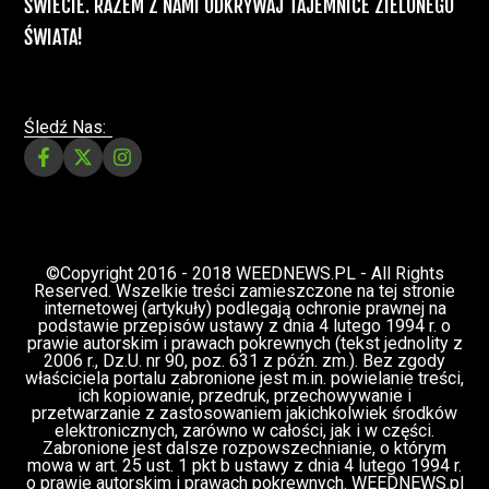
Świat Medycznej Marihuany
Świat
12 lip, 2026
Prawa i legalizacji marihuany
ZIELONE NEWSY
Paweł "Teone" Leśniański
3 komentarzy
Depenalizacji marihuany nie będzie – opinia
Biura Ekspertyz i Oceny Skutków Regulacji
nie pozostawia na projekcie suchej nitki, a
to nie jedyny problem
Świat Palaczy
Świat Prawa i
07 lip, 2026
legalizacji marihuany
ZIELONE
NEWSY
Paweł "Teone" Leśniański
10 komentarzy