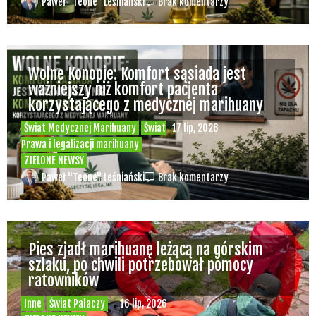
Paweł "Teone" Leśniański
Brak komentarzy
Wolne Konopie: Komfort sąsiada jest
ważniejszy niż komfort pacjenta
korzystającego z medycznej marihuany
Świat Medycznej Marihuany
Świat
17 lip, 2026
Prawa i legalizacji marihuany
ZIELONE NEWSY
Paweł "Teone" Leśniański
Brak komentarzy
Pies zjadł marihuanę leżącą na górskim
szlaku, po chwili potrzebował pomocy
ratowników
Inne
Świat Palaczy
16 lip, 2026