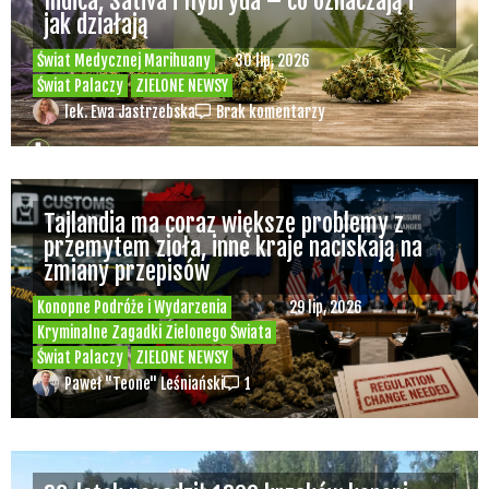
Indica, Sativa i Hybryda – co oznaczają i
jak działają
Świat Medycznej Marihuany
30 lip, 2026
Świat Palaczy
ZIELONE NEWSY
lek. Ewa Jastrzebska
Brak komentarzy
Tajlandia ma coraz większe problemy z
przemytem zioła, inne kraje naciskają na
zmiany przepisów
Konopne Podróże i Wydarzenia
29 lip, 2026
Kryminalne Zagadki Zielonego Świata
Świat Palaczy
ZIELONE NEWSY
Paweł "Teone" Leśniański
1