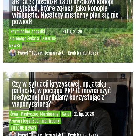
38-latek posadził 1300 krzaków konopi
indyjskich, które zgłosił jako konopie
włókniste. Niestety misterny plan się nie
powiódł
Kryminalne Zagadki
21 lip, 2026
Zielonego Świata
ZIELONE
NEWSY
Paweł "Teone" Leśniański
Brak komentarzy
Czy w sytuacji kryzysowej, np. ataku
padaczki, w pociągu PKP IC można użyć
medycznej marihuany korzystając z
waporyzatora?
Świat Medycznej Marihuany
Świat
21 lip, 2026
Prawa i legalizacji marihuany
ZIELONE NEWSY
Paweł "Teone" Leśniański
Brak komentarzy