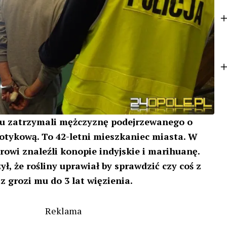
o
t
k
e
r
gu zatrzymali mężczyznę podejrzewanego o
otykową. To 42-letni mieszkaniec miasta. W
rowi znaleźli konopie indyjskie i marihuanę.
, że rośliny uprawiał by sprawdzić czy coś z
z grozi mu do 3 lat więzienia.
Reklama