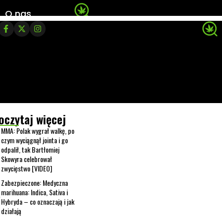
O nas
oczytaj więcej
MMA: Polak wygrał walkę, po
czym wyciągnął jointa i go
odpalił, tak Bartłomiej
Skowyra celebrował
zwycięstwo [VIDEO]
Zabezpieczone: Medyczna
marihuana: Indica, Sativa i
Hybryda – co oznaczają i jak
działają