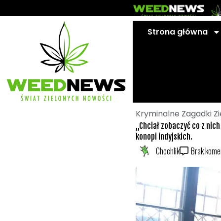
Przejdź
do
treści
Strona główna
Kryminalne Zagadki Z
„Chciał zobaczyć co z nich
konopi indyjskich.
Chochlik
Brak kome