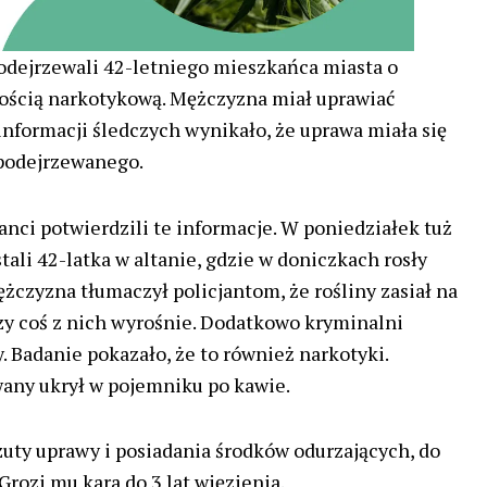
podejrzewali 42-letniego mieszkańca miasta o
ością narkotykową. Mężczyzna miał uprawiać
informacji śledczych wynikało, że uprawa miała się
 podejrzewanego.
anci potwierdzili te informacje. W poniedziałek tuż
tali 42-latka w altanie, gdzie w doniczkach rosły
ężczyzna tłumaczył policjantom, że rośliny zasiał na
czy coś z nich wyrośnie. Dodatkowo kryminalni
y. Badanie pokazało, że to również narkotyki.
any ukrył w pojemniku po kawie.
rzuty uprawy i posiadania środków odurzających, do
 Grozi mu kara do 3 lat więzienia.