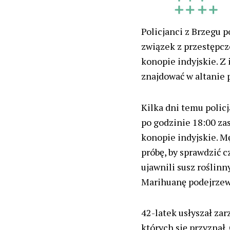
Policjanci z Brzegu 
związek z przestępcz
konopie indyjskie. Z 
znajdować w altanie
Kilka dni temu policj
po godzinie 18:00 zas
konopie indyjskie. M
próbę, by sprawdzić 
ujawnili susz roślinn
Marihuanę podejrzew
42-latek usłyszał za
których się przyznał.