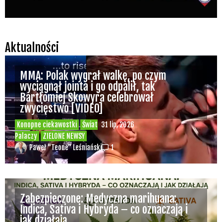
Aktualności
MMA: Polak wygrał walkę, po czym
wyciągnął jointa i go odpalił, tak
Bartłomiej Skowyra celebrował
zwycięstwo [VIDEO]
Konopne ciekawostki
Świat
31 lip, 2026
Palaczy
ZIELONE NEWSY
Paweł "Teone" Leśniański
1
Zabezpieczone: Medyczna marihuana:
Indica, Sativa i Hybryda – co oznaczają i
jak działają