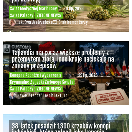
Świat Medycznej Marihuany
30 lip, 2026
Świat Palaczy
ZIELONE NEWSY
lek. Ewa Jastrzebska
Brak komentarzy
Tajlandia ma coraz większe problemy z
przemytem zioła, inne kraje naciskają na
zmiany przepisów
Konopne Podróże i Wydarzenia
29 lip, 2026
Kryminalne Zagadki Zielonego Świata
Świat Palaczy
ZIELONE NEWSY
Paweł "Teone" Leśniański
1
38-latek posadził 1300 krzaków konopi