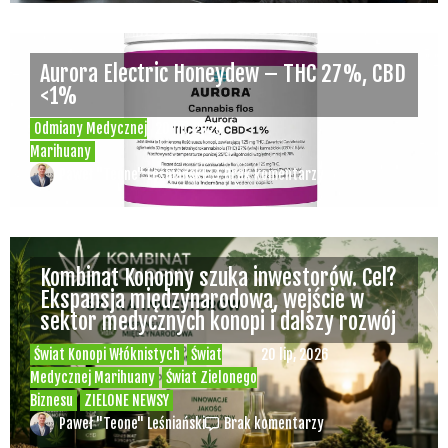
Aurora Electric Honeydew – THC 27%, CBD
<1%
Odmiany Medycznej
20 lip, 2026
Marihuany
Paweł "Teone" Leśniański
Brak komentarzy
Kombinat Konopny szuka inwestorów. Cel?
Ekspansja międzynarodowa, wejście w
sektor medycznych konopi i dalszy rozwój
Świat Konopi Włóknistych
Świat
20 lip, 2026
Medycznej Marihuany
Świat Zielonego
Biznesu
ZIELONE NEWSY
Paweł "Teone" Leśniański
Brak komentarzy