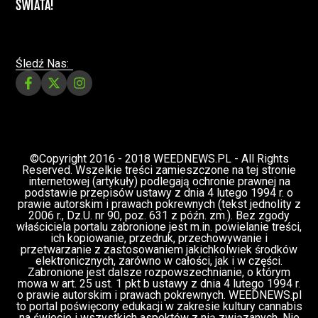
ZIELONE NEWSY
Paweł "Teone" Leśniański
3 komentarzy
Depenalizacji marihuany nie będzie – opinia
Biura Ekspertyz i Oceny Skutków Regulacji
nie pozostawia na projekcie suchej nitki, a
to nie jedyny problem
Świat Palaczy
Świat Prawa i
07 lip, 2026
legalizacji marihuany
ZIELONE
NEWSY
Paweł "Teone" Leśniański
10 komentarzy
Rozmowa WeedNews – Produkcja
medycznej marihuany w Polsce – Konrad
Palka, prezes Panaceum Cannmed [VIDEO]