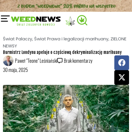
Przejdź
do
treści
Świat Palaczy
,
Świat Prawa i legalizacji marihuany
,
ZIELONE
NEWSY
Burmistrz Londynu apeluje o częściową dekryminalizację marihuany
F
X
Paweł "Teone" Leśniański
Brak komentarzy
a
-
30 maja, 2025
c
t
e
w
b
i
o
t
o
t
k
e
r