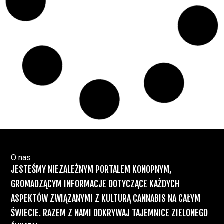
Paweł "Teone" Leśniański
Brak komentarzy
Badania wykazały, że medyczna marihuana
łagodzi objawy „zespołu niespokojnych
nóg”
Badania
Odmiany Medycznej
13 lip, 2026
Marihuany
ZIELONE NEWSY
Paweł "Teone" Leśniański
Brak komentarzy
Recepty na medyczną marihuanę –
Ministerstwo Zdrowia zapowiada kolejne
zmiany
Świat Medycznej Marihuany
Świat
12 lip, 2026
Prawa i legalizacji marihuany