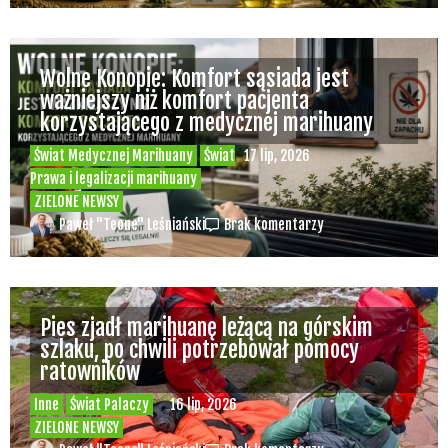
Wolne Konopie: Komfort sąsiada jest
ważniejszy niż komfort pacjenta
korzystającego z medycznej marihuany
Świat Medycznej Marihuany
Świat
17 lip, 2026
Prawa i legalizacji marihuany
ZIELONE NEWSY
Paweł "Teone" Leśniański
Brak komentarzy
Pies zjadł marihuanę leżącą na górskim
szlaku, po chwili potrzebował pomocy
ratowników
Inne
Świat Palaczy
16 lip, 2026
ZIELONE NEWSY