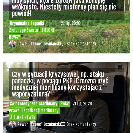
indyjskich, które zgłosił jako konopie
włókniste. Niestety misterny plan się nie
powiódł
Kryminalne Zagadki
21 lip, 2026
Zielonego Świata
ZIELONE
NEWSY
Paweł "Teone" Leśniański
Brak komentarzy
Czy w sytuacji kryzysowej, np. ataku
padaczki, w pociągu PKP IC można użyć
medycznej marihuany korzystając z
waporyzatora?
Świat Medycznej Marihuany
Świat
21 lip, 2026
Prawa i legalizacji marihuany
ZIELONE NEWSY
Paweł "Teone" Leśniański
Brak komentarzy