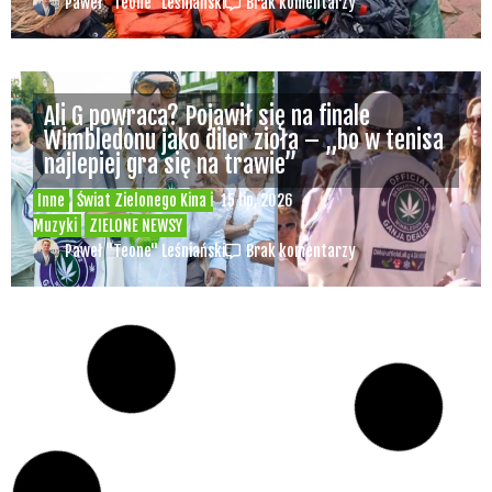
Paweł "Teone" Leśniański
Brak komentarzy
Ali G powraca? Pojawił się na finale
Wimbledonu jako diler zioła – „bo w tenisa
najlepiej gra się na trawie”
Inne
Świat Zielonego Kina i
15 lip, 2026
Muzyki
ZIELONE NEWSY
Paweł "Teone" Leśniański
Brak komentarzy
Czy w pociągach PKP IC można używać
medycznej marihuany? Mamy odpowiedź
spółki
Świat Medycznej
14 lip, 2026
Marihuany
ZIELONE NEWSY