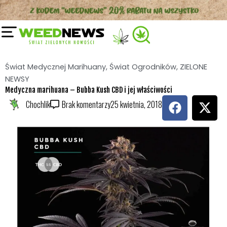
Przejdź
do
treści
Świat Medycznej Marihuany
,
Świat Ogrodników
,
ZIELONE
NEWSY
Medyczna marihuana – Bubba Kush CBD i jej właściwości
F
X
Chochlik
Brak komentarzy
25 kwietnia, 2018
a
-
c
t
e
w
b
i
o
t
o
t
k
e
r