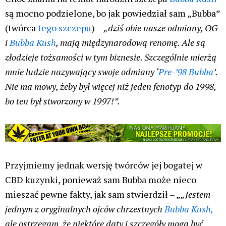
są mocno podzielone, bo jak powiedział sam „Bubba”
(twórca
tego szczepu
) –
„dziś obie nasze odmiany, OG
i
Bubba Kush
, mają międzynarodową renomę. Ale są
złodzieje tożsamości w tym biznesie. Szczególnie mierżą
mnie ludzie nazywający swoje odmiany ‘
Pre-’98 Bubba
’.
Nie ma mowy, żeby był więcej niż jeden fenotyp do 1998,
bo ten był stworzony w 1997!”.
Przyjmiemy jednak wersję twórców jej bogatej w
CBD kuzynki, ponieważ sam Bubba może nieco
mieszać pewne fakty, jak sam stwierdził – „
„Jestem
jednym z oryginalnych ojców chrzestnych
Bubba Kush,
ale ostrzegam, że niektóre daty i szczegóły mogą być