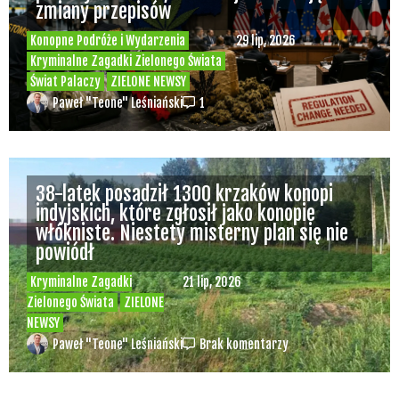
zmiany przepisów
Konopne Podróże i Wydarzenia
29 lip, 2026
Kryminalne Zagadki Zielonego Świata
Świat Palaczy
ZIELONE NEWSY
Paweł "Teone" Leśniański
1
38-latek posadził 1300 krzaków konopi
indyjskich, które zgłosił jako konopie
włókniste. Niestety misterny plan się nie
powiódł
Kryminalne Zagadki
21 lip, 2026
Zielonego Świata
ZIELONE
NEWSY
Paweł "Teone" Leśniański
Brak komentarzy