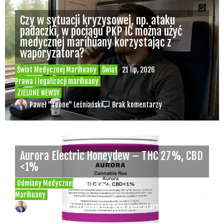
Czy w sytuacji kryzysowej, np. ataku
padaczki, w pociągu PKP IC można użyć
medycznej marihuany korzystając z
waporyzatora?
Świat Medycznej Marihuany
Świat
21 lip, 2026
Prawa i legalizacji marihuany
ZIELONE NEWSY
Paweł "Teone" Leśniański
Brak komentarzy
Aurora Electric Honeydew – THC 27%, CBD
<1%
Odmiany Medycznej
20 lip, 2026
Marihuany
Paweł "Teone" Leśniański
Brak komentarzy