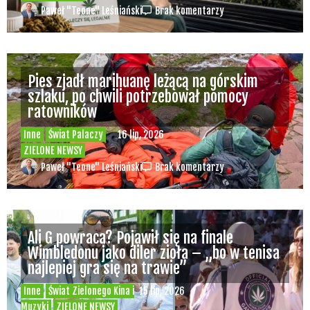
Paweł "Teone" Leśniański
Brak komentarzy
Pies zjadł marihuanę leżącą na górskim
szlaku, po chwili potrzebował pomocy
ratowników
Inne
Świat Palaczy
16 lip, 2026
ZIELONE NEWSY
Paweł "Teone" Leśniański
Brak komentarzy
Ali G powraca? Pojawił się na finale
Wimbledonu jako diler zioła – „bo w tenisa
najlepiej gra się na trawie”
Inne
Świat Zielonego Kina i
15 lip, 2026
Muzyki
ZIELONE NEWSY