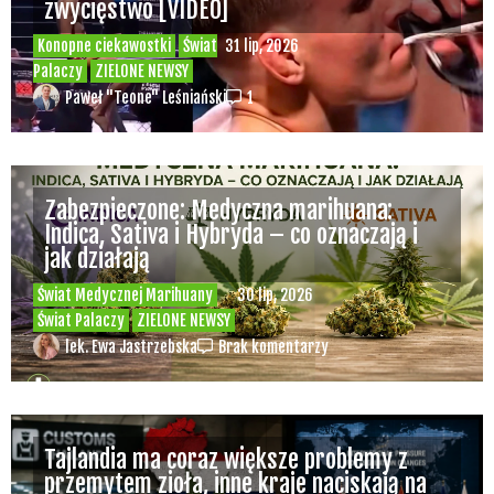
zwycięstwo [VIDEO]
Konopne ciekawostki
Świat
31 lip, 2026
Palaczy
ZIELONE NEWSY
Paweł "Teone" Leśniański
1
Zabezpieczone: Medyczna marihuana:
Indica, Sativa i Hybryda – co oznaczają i
jak działają
Świat Medycznej Marihuany
30 lip, 2026
Świat Palaczy
ZIELONE NEWSY
lek. Ewa Jastrzebska
Brak komentarzy
Tajlandia ma coraz większe problemy z
przemytem zioła, inne kraje naciskają na