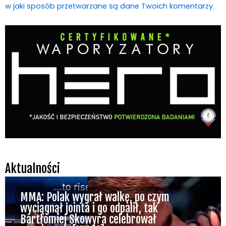
w jaki sposób przetwarzane są dane Twoich komentarzy.
Aktualności
MMA: Polak wygrał walkę, po czym
wyciągnął jointa i go odpalił, tak
Bartłomiej Skowyra celebrował