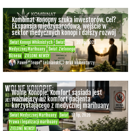
Kombinat Konopny szuka inwestorów. Cel?
Ekspansja międzynarodowa, wejście w
sektor medycznych konopi i dalszy rozwój
Świat Konopi Włóknistych
Świat
20 lip, 2026
Medycznej Marihuany
Świat Zielonego
Biznesu
ZIELONE NEWSY
Paweł "Teone" Leśniański
Brak komentarzy
Wolne Konopie: Komfort sąsiada jest
ważniejszy niż komfort pacjenta
korzystającego z medycznej marihuany
Świat Medycznej Marihuany
Świat
17 lip, 2026
Prawa i legalizacji marihuany
ZIELONE NEWSY