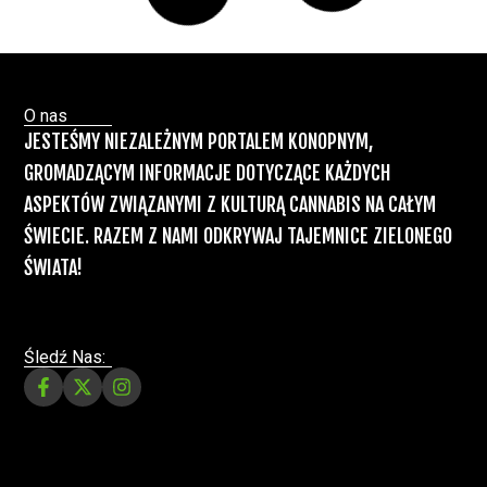
Paweł "Teone" Leśniański
Brak komentarzy
Recepty na medyczną marihuanę –
Ministerstwo Zdrowia zapowiada kolejne
zmiany
Świat Medycznej Marihuany
Świat
12 lip, 2026
Prawa i legalizacji marihuany
ZIELONE NEWSY
Paweł "Teone" Leśniański
3 komentarzy
Depenalizacji marihuany nie będzie – opinia
Biura Ekspertyz i Oceny Skutków Regulacji
nie pozostawia na projekcie suchej nitki, a
to nie jedyny problem