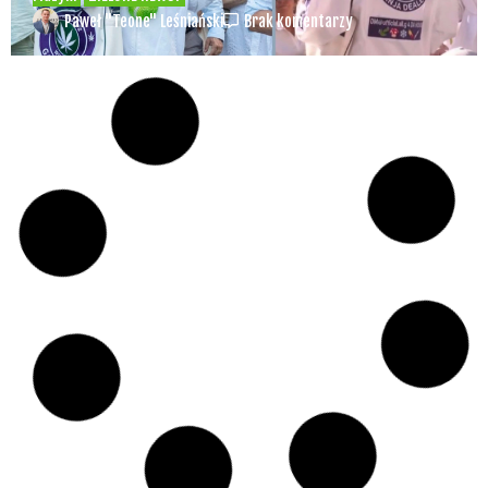
Paweł "Teone" Leśniański
Brak komentarzy
Czy w pociągach PKP IC można używać
medycznej marihuany? Mamy odpowiedź
spółki
Świat Medycznej
14 lip, 2026
Marihuany
ZIELONE NEWSY
Paweł "Teone" Leśniański
Brak komentarzy
Badania wykazały, że medyczna marihuana
łagodzi objawy „zespołu niespokojnych
nóg”
Badania
Odmiany Medycznej
13 lip, 2026
Marihuany
ZIELONE NEWSY