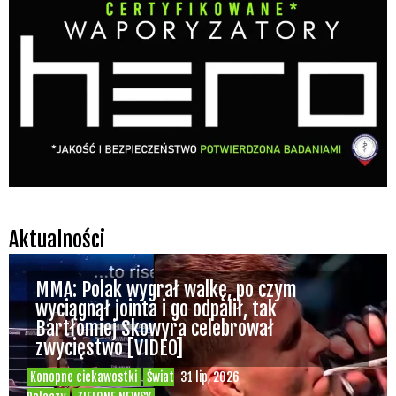
Aktualności
MMA: Polak wygrał walkę, po czym
wyciągnął jointa i go odpalił, tak
Bartłomiej Skowyra celebrował
zwycięstwo [VIDEO]
Konopne ciekawostki
Świat
31 lip, 2026