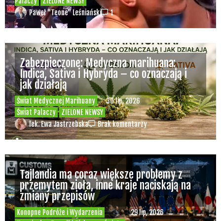
Palaczy
ZIELONE NEWSY
Paweł "Teone" Leśniański
1
Zabezpieczone: Medyczna marihuana:
Indica, Sativa i Hybryda – co oznaczają i
jak działają
Świat Medycznej Marihuany
30 lip, 2026
Świat Palaczy
ZIELONE NEWSY
lek. Ewa Jastrzebska
Brak komentarzy
Tajlandia ma coraz większe problemy z
przemytem zioła, inne kraje naciskają na
zmiany przepisów
Konopne Podróże i Wydarzenia
29 lip, 2026