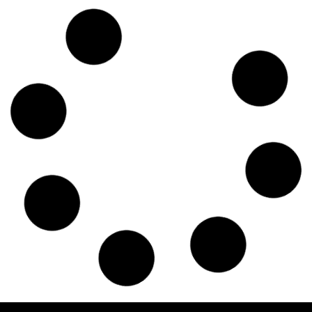
Czy w pociągach PKP IC można używać
medycznej marihuany? Mamy odpowiedź
spółki
Świat Medycznej
14 lip, 2026
Marihuany
ZIELONE
NEWSY
Paweł "Teone" Leśniański
Brak komentarzy
Badania wykazały, że medyczna marihuana
łagodzi objawy „zespołu niespokojnych
nóg”
Badania
Odmiany Medycznej
13 lip, 2026
Marihuany
ZIELONE NEWSY
Paweł "Teone" Leśniański
Brak komentarzy