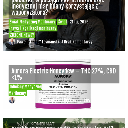
medycznej marihuany korzystając z
waporyzatora?
Świat Medycznej Marihuany
Świat
21 lip, 2026
Prawa i legalizacji marihuany
ZIELONE NEWSY
Paweł "Teone" Leśniański
Brak komentarzy
Aurora Electric Honeydew – THC 27%, CBD
<1%
Odmiany Medycznej
20 lip, 2026
Marihuany
Paweł "Teone" Leśniański
Brak komentarzy