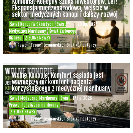
Kombinat Konopny szuka inwestorów. Cel?
Ekspansja międzynarodowa, wejście w
sektor medycznych konopi i dalszy rozwój
Świat Konopi Włóknistych
Świat
20 lip, 2026
Medycznej Marihuany
Świat Zielonego
Biznesu
ZIELONE NEWSY
Paweł "Teone" Leśniański
Brak komentarzy
Wolne Konopie: Komfort sąsiada jest
ważniejszy niż komfort pacjenta
korzystającego z medycznej marihuany
Świat Medycznej Marihuany
Świat
17 lip, 2026
Prawa i legalizacji marihuany
ZIELONE NEWSY
Paweł "Teone" Leśniański
Brak komentarzy