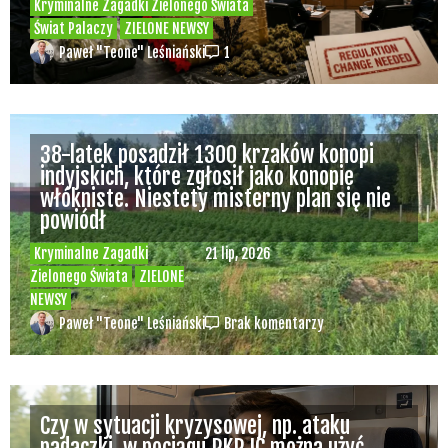
Kryminalne Zagadki Zielonego Świata
Świat Palaczy
ZIELONE NEWSY
Paweł "Teone" Leśniański
1
38-latek posadził 1300 krzaków konopi
indyjskich, które zgłosił jako konopie
włókniste. Niestety misterny plan się nie
powiódł
Kryminalne Zagadki
21 lip, 2026
Zielonego Świata
ZIELONE
NEWSY
Paweł "Teone" Leśniański
Brak komentarzy
Czy w sytuacji kryzysowej, np. ataku
padaczki, w pociągu PKP IC można użyć