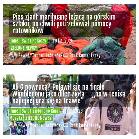
Pies zjadł marihuanę leżącą na górskim
szlaku, po chwili potrzebował pomocy
ratowników
Inne
Świat Palaczy
16 lip, 2026
ZIELONE NEWSY
Paweł "Teone" Leśniański
Brak komentarzy
Ali G powraca? Pojawił się na finale
Wimbledonu jako diler zioła – „bo w tenisa
najlepiej gra się na trawie”
Inne
Świat Zielonego Kina i
15 lip, 2026
Muzyki
ZIELONE NEWSY
Paweł "Teone" Leśniański
Brak komentarzy