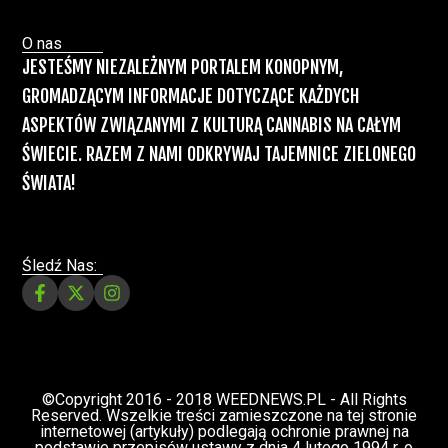
Recepty na medyczną marihuanę –
Ministerstwo Zdrowia zapowiada kolejne
zmiany
Świat Medycznej Marihuany
Świat
12 lip, 2026
Prawa i legalizacji marihuany
ZIELONE NEWSY
Paweł "Teone" Leśniański
3 komentarzy
Depenalizacji marihuany nie będzie – opinia
Biura Ekspertyz i Oceny Skutków Regulacji
nie pozostawia na projekcie suchej nitki, a
to nie jedyny problem
Świat Palaczy
Świat Prawa i
07 lip, 2026