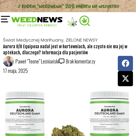
Przejdź
do
treści
Świat Medycznej Marihuany
,
ZIELONE NEWSY
Aurora 8/8 Equiposa nadal jest w hurtowniach, ale często nie ma jej w
aptekach, dlaczego? Informacja dla pacjentów
F
X
Paweł "Teone" Leśniański
Brak komentarzy
a
-
17 maja, 2025
c
t
e
w
b
i
o
t
o
t
k
e
r