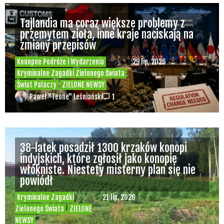
Tajlandia ma coraz większe problemy z
przemytem zioła, inne kraje naciskają na
zmiany przepisów
Konopne Podróże i Wydarzenia
29 lip, 2026
Kryminalne Zagadki Zielonego Świata
Świat Palaczy
ZIELONE NEWSY
Paweł "Teone" Leśniański
1
38-latek posadził 1300 krzaków konopi
indyjskich, które zgłosił jako konopie
włókniste. Niestety misterny plan się nie
powiódł
Kryminalne Zagadki
21 lip, 2026
Zielonego Świata
ZIELONE
NEWSY