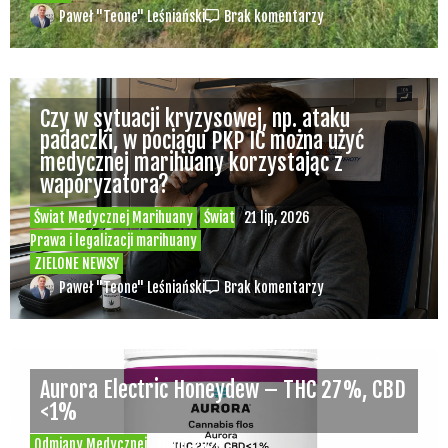
Paweł "Teone" Leśniański
Brak komentarzy
Czy w sytuacji kryzysowej, np. ataku
padaczki, w pociągu PKP IC można użyć
medycznej marihuany korzystając z
waporyzatora?
Świat Medycznej Marihuany
Świat
21 lip, 2026
Prawa i legalizacji marihuany
ZIELONE NEWSY
Paweł "Teone" Leśniański
Brak komentarzy
Aurora Electric Honeydew – THC 27%, CBD
<1%
Odmiany Medycznej
20 lip, 2026