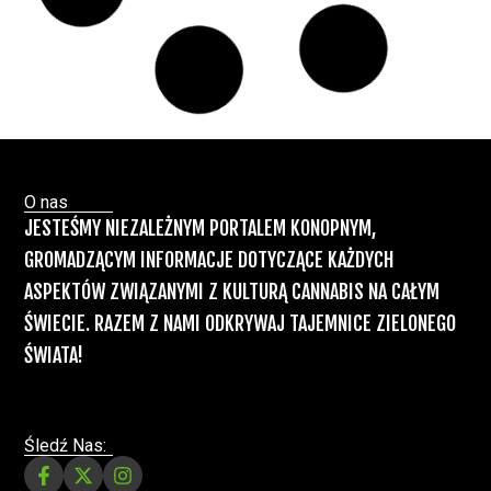
nóg”
Badania
Odmiany Medycznej
13 lip, 2026
Marihuany
ZIELONE NEWSY
Paweł "Teone" Leśniański
Brak komentarzy
Recepty na medyczną marihuanę –
Ministerstwo Zdrowia zapowiada kolejne
zmiany
Świat Medycznej Marihuany
Świat
12 lip, 2026
Prawa i legalizacji marihuany
ZIELONE NEWSY
Paweł "Teone" Leśniański
3 komentarzy