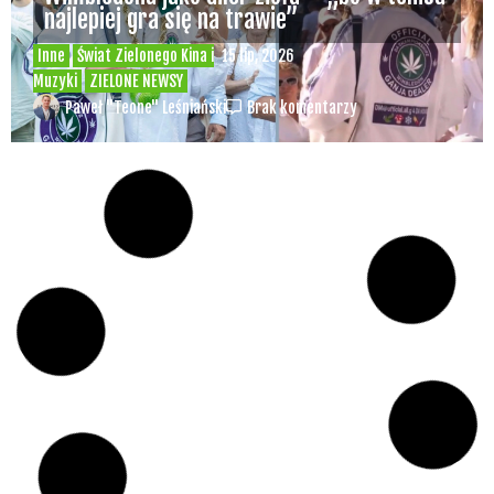
najlepiej gra się na trawie”
Inne
Świat Zielonego Kina i
15 lip, 2026
Muzyki
ZIELONE NEWSY
Paweł "Teone" Leśniański
Brak komentarzy
Czy w pociągach PKP IC można używać
medycznej marihuany? Mamy odpowiedź
spółki
Świat Medycznej
14 lip, 2026
Marihuany
ZIELONE NEWSY
Paweł "Teone" Leśniański
Brak komentarzy
Badania wykazały, że medyczna marihuana
łagodzi objawy „zespołu niespokojnych