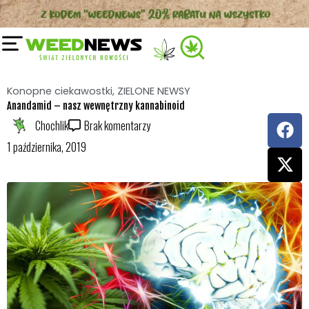
Przejdź
do
treści
Konopne ciekawostki
,
ZIELONE NEWSY
Anandamid – nasz wewnętrzny kannabinoid
F
X
Chochlik
Brak komentarzy
a
-
1 października, 2019
c
t
e
w
b
i
o
t
o
t
k
e
r