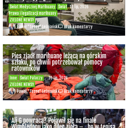
Świat Medycznej Marihuany
Świat
17 lip, 2026
Prawa i legalizacji marihuany
ZIELONE NEWSY
Paweł "Teone" Leśniański
Brak komentarzy
Pies zjadł marihuanę leżącą na górskim
szlaku, po chwili potrzebował pomocy
ratowników
Inne
Świat Palaczy
16 lip, 2026
ZIELONE NEWSY
Paweł "Teone" Leśniański
Brak komentarzy
Ali G powraca? Pojawił się na finale
Wimbledonu jako diler zioła – „bo w tenisa