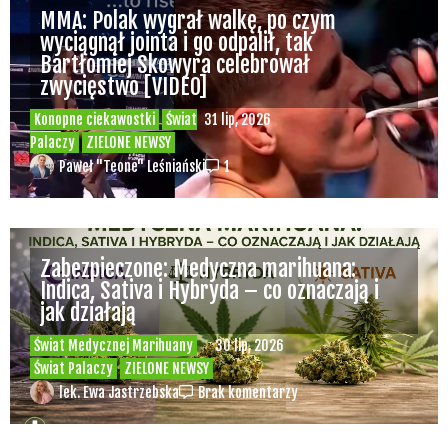
MMA: Polak wygrał walkę, po czym
wyciągnął jointa i go odpalił, tak
Bartłomiej Skowyra celebrował
zwycięstwo [VIDEO]
Konopne ciekawostki
Świat
31 lip, 2026
Palaczy
ZIELONE NEWSY
Paweł "Teone" Leśniański
1
Zabezpieczone: Medyczna marihuana:
Indica, Sativa i Hybryda – co oznaczają i
jak działają
Świat Medycznej Marihuany
30 lip, 2026
Świat Palaczy
ZIELONE NEWSY
lek. Ewa Jastrzebska
Brak komentarzy