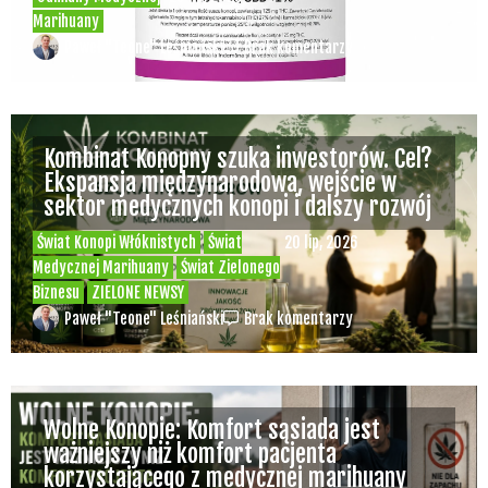
Marihuany
Paweł "Teone" Leśniański
Brak komentarzy
Kombinat Konopny szuka inwestorów. Cel?
Ekspansja międzynarodowa, wejście w
sektor medycznych konopi i dalszy rozwój
Świat Konopi Włóknistych
Świat
20 lip, 2026
Medycznej Marihuany
Świat Zielonego
Biznesu
ZIELONE NEWSY
Paweł "Teone" Leśniański
Brak komentarzy
Wolne Konopie: Komfort sąsiada jest
ważniejszy niż komfort pacjenta
korzystającego z medycznej marihuany