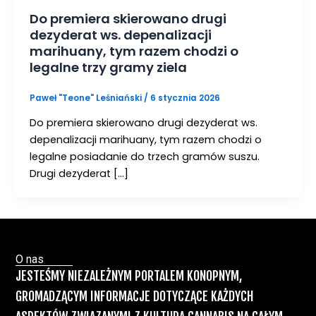
Do premiera skierowano drugi
dezyderat ws. depenalizacji
marihuany, tym razem chodzi o
legalne trzy gramy ziela
Paweł "Teone" Leśniański
/
6 stycznia 2026
Do premiera skierowano drugi dezyderat ws.
depenalizacji marihuany, tym razem chodzi o
legalne posiadanie do trzech gramów suszu.
Drugi dezyderat […]
O nas
JESTEŚMY NIEZALEŻNYM PORTALEM KONOPNYM,
GROMADZĄCYM INFORMACJE DOTYCZĄCE KAŻDYCH