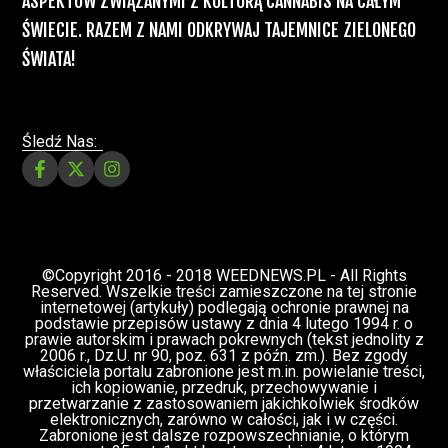
ASPEKTÓW ZWIĄZANYMI Z KULTURĄ CANNABIS NA CAŁYM
ŚWIECIE. RAZEM Z NAMI ODKRYWAJ TAJEMNICE ZIELONEGO
ŚWIATA!
Śledź Nas:
©Copyright 2016 - 2018 WEEDNEWS.PL - All Rights
Reserved. Wszelkie treści zamieszczone na tej stronie
internetowej (artykuły) podlegają ochronie prawnej na
podstawie przepisów ustawy z dnia 4 lutego 1994 r. o
prawie autorskim i prawach pokrewnych (tekst jednolity z
2006 r., Dz.U. nr 90, poz. 631 z późn. zm.). Bez zgody
właściciela portalu zabronione jest m.in. powielanie treści,
ich kopiowanie, przedruk, przechowywanie i
przetwarzanie z zastosowaniem jakichkolwiek środków
elektronicznych, zarówno w całości, jak i w części.
Zabronione jest dalsze rozpowszechnianie, o którym