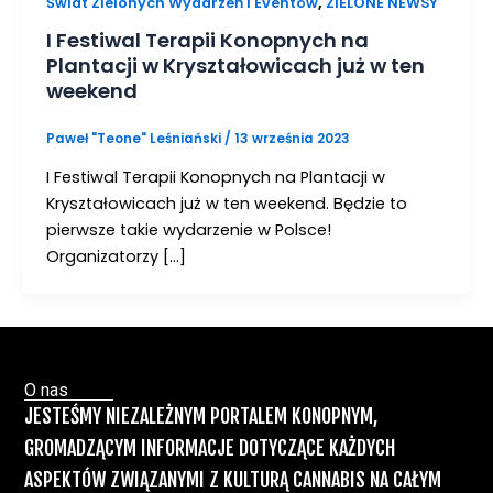
,
Świat Zielonych Wydarzeń i Eventów
ZIELONE NEWSY
I Festiwal Terapii Konopnych na
Plantacji w Kryształowicach już w ten
weekend
Paweł "Teone" Leśniański
/
13 września 2023
I Festiwal Terapii Konopnych na Plantacji w
Kryształowicach już w ten weekend. Będzie to
pierwsze takie wydarzenie w Polsce!
Organizatorzy […]
O nas
JESTEŚMY NIEZALEŻNYM PORTALEM KONOPNYM,
GROMADZĄCYM INFORMACJE DOTYCZĄCE KAŻDYCH
ASPEKTÓW ZWIĄZANYMI Z KULTURĄ CANNABIS NA CAŁYM